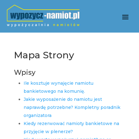
Mapa Strony
Wpisy
Ile kosztuje wynajęcie namiotu
bankietowego na komunię.
Jakie wyposażenie do namiotu jest
naprawdę potrzebne? Kompletny poradnik
organizatora
Kiedy rezerwować namioty bankietowe na
przyjęcie w plenerze?