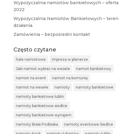
Wypożyczalnia namiotów bankietowych – oferta
2022
Wypożyczalnia Namiotów Bankietowych – teren
działania.
Zamówienia – bezpośredni kontakt
Często czytane
hale namiotowe
impreza w plenerze
Jaki namiot wybrać na wesele
namiot bankietowy
namiot na event
namiot na komunię
namiot na wesele
namioty
namioty bankietowe
namioty bankietowe lublin
namioty bankietowe siedlce
namioty bankietowe wynajem
namioty Biała Podlaska
namioty eventowe Siedlce
namioty kock
namioty lubartów
namioty lublin