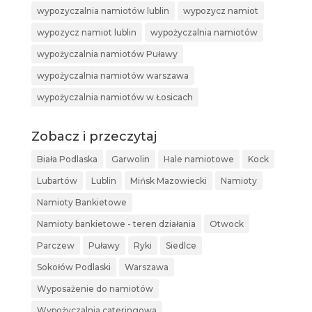
wypozyczalnia namiotów lublin
wypozycz namiot
wypozycz namiot lublin
wypożyczalnia namiotów
wypożyczalnia namiotów Puławy
wypożyczalnia namiotów warszawa
wypożyczalnia namiotów w Łosicach
Zobacz i przeczytaj
Biała Podlaska
Garwolin
Hale namiotowe
Kock
Lubartów
Lublin
Mińsk Mazowiecki
Namioty
Namioty Bankietowe
Namioty bankietowe - teren działania
Otwock
Parczew
Puławy
Ryki
Siedlce
Sokołów Podlaski
Warszawa
Wyposażenie do namiotów
Wypożyczalnia cateringowa