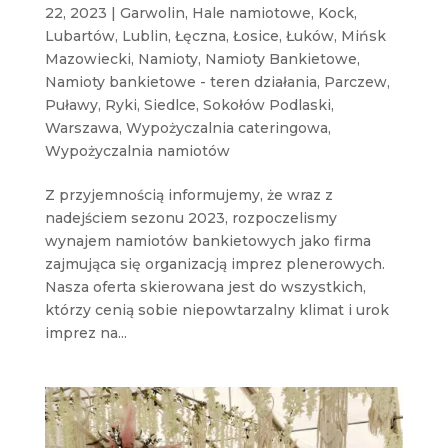
22, 2023
|
Garwolin
,
Hale namiotowe
,
Kock
,
Lubartów
,
Lublin
,
Łęczna
,
Łosice
,
Łuków
,
Mińsk
Mazowiecki
,
Namioty
,
Namioty Bankietowe
,
Namioty bankietowe - teren działania
,
Parczew
,
Puławy
,
Ryki
,
Siedlce
,
Sokołów Podlaski
,
Warszawa
,
Wypożyczalnia cateringowa
,
Wypożyczalnia namiotów
Z przyjemnością informujemy, że wraz z
nadejściem sezonu 2023, rozpoczelismy
wynajem namiotów bankietowych jako firma
zajmująca się organizacją imprez plenerowych.
Nasza oferta skierowana jest do wszystkich,
którzy cenią sobie niepowtarzalny klimat i urok
imprez na...