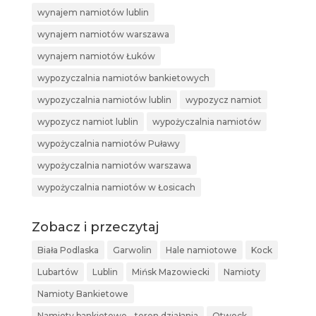
wynajem namiotów lublin
wynajem namiotów warszawa
wynajem namiotów Łuków
wypozyczalnia namiotów bankietowych
wypozyczalnia namiotów lublin
wypozycz namiot
wypozycz namiot lublin
wypożyczalnia namiotów
wypożyczalnia namiotów Puławy
wypożyczalnia namiotów warszawa
wypożyczalnia namiotów w Łosicach
Zobacz i przeczytaj
Biała Podlaska
Garwolin
Hale namiotowe
Kock
Lubartów
Lublin
Mińsk Mazowiecki
Namioty
Namioty Bankietowe
Namioty bankietowe - teren działania
Otwock