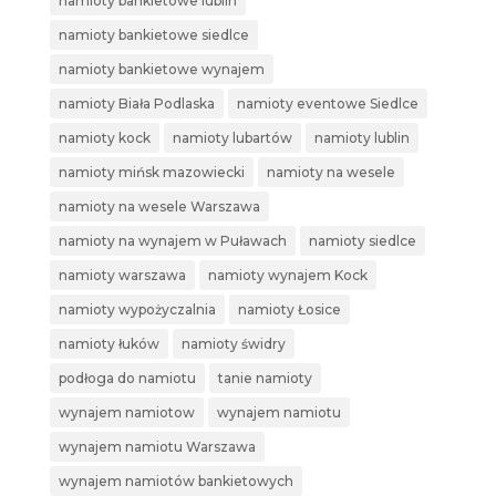
namioty bankietowe lublin
namioty bankietowe siedlce
namioty bankietowe wynajem
namioty Biała Podlaska
namioty eventowe Siedlce
namioty kock
namioty lubartów
namioty lublin
namioty mińsk mazowiecki
namioty na wesele
namioty na wesele Warszawa
namioty na wynajem w Puławach
namioty siedlce
namioty warszawa
namioty wynajem Kock
namioty wypożyczalnia
namioty Łosice
namioty łuków
namioty świdry
podłoga do namiotu
tanie namioty
wynajem namiotow
wynajem namiotu
wynajem namiotu Warszawa
wynajem namiotów bankietowych