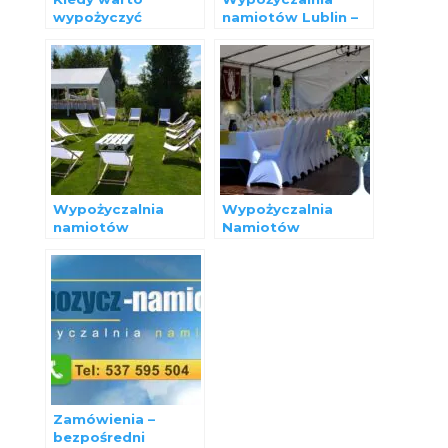
wypożyczyć
namiotów Lublin –
namiot? na co
realizacje
zwrócić uwagę.
Wypożyczalnia
Wypożyczalnia
namiotów
Namiotów
bankietowych –
Bankietowych –
oferta 2022
teren działania.
Zamówienia –
bezpośredni