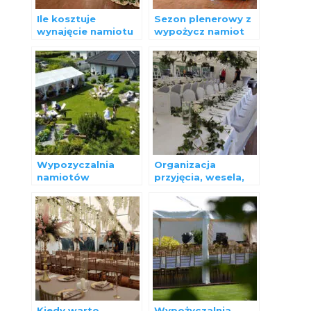
Ile kosztuje
Sezon plenerowy z
wynajęcie namiotu
wypożycz namiot
bankietowego na
otwarty.
komunię.
Wypozyczalnia
Organizacja
namiotów
przyjęcia, wesela,
bankietowych
komunii w plenerze.
otworzyła sezon
Kiedy warto
Wypożyczalnia