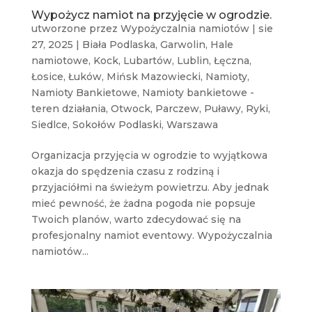
Wypożycz namiot na przyjęcie w ogrodzie.
utworzone przez
Wypożyczalnia namiotów
|
sie
27, 2025
|
Biała Podlaska
,
Garwolin
,
Hale
namiotowe
,
Kock
,
Lubartów
,
Lublin
,
Łęczna
,
Łosice
,
Łuków
,
Mińsk Mazowiecki
,
Namioty
,
Namioty Bankietowe
,
Namioty bankietowe -
teren działania
,
Otwock
,
Parczew
,
Puławy
,
Ryki
,
Siedlce
,
Sokołów Podlaski
,
Warszawa
Organizacja przyjęcia w ogrodzie to wyjątkowa
okazja do spędzenia czasu z rodziną i
przyjaciółmi na świeżym powietrzu. Aby jednak
mieć pewność, że żadna pogoda nie popsuje
Twoich planów, warto zdecydować się na
profesjonalny namiot eventowy. Wypożyczalnia
namiotów...