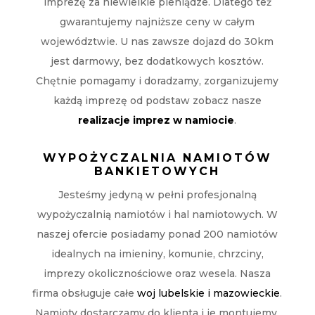
imprezę za niewielkie pieniądze. Dlatego też
gwarantujemy najniższe ceny w całym
województwie. U nas zawsze dojazd do 30km
jest darmowy, bez dodatkowych kosztów.
Chętnie pomagamy i doradzamy, zorganizujemy
każdą imprezę od podstaw zobacz nasze
realizacje imprez w namiocie
.
WYPOŻYCZALNIA NAMIOTÓW
BANKIETOWYCH
Jesteśmy jedyną w pełni profesjonalną
wypożyczalnią namiotów i hal namiotowych. W
naszej ofercie posiadamy ponad 200 namiotów
idealnych na imieniny, komunie, chrzciny,
imprezy okolicznościowe oraz wesela. Nasza
firma obsługuje całe
woj lubelskie i mazowieckie
.
Namioty dostarczamy do klienta i je montujemy.