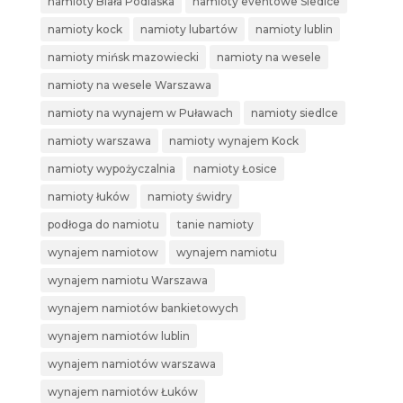
namioty Biała Podlaska
namioty eventowe Siedlce
namioty kock
namioty lubartów
namioty lublin
namioty mińsk mazowiecki
namioty na wesele
namioty na wesele Warszawa
namioty na wynajem w Puławach
namioty siedlce
namioty warszawa
namioty wynajem Kock
namioty wypożyczalnia
namioty Łosice
namioty łuków
namioty świdry
podłoga do namiotu
tanie namioty
wynajem namiotow
wynajem namiotu
wynajem namiotu Warszawa
wynajem namiotów bankietowych
wynajem namiotów lublin
wynajem namiotów warszawa
wynajem namiotów Łuków