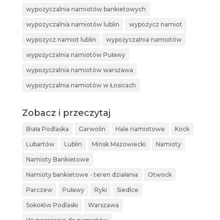
wypozyczalnia namiotów bankietowych
wypozyczalnia namiotów lublin
wypozycz namiot
wypozycz namiot lublin
wypożyczalnia namiotów
wypożyczalnia namiotów Puławy
wypożyczalnia namiotów warszawa
wypożyczalnia namiotów w Łosicach
Zobacz i przeczytaj
Biała Podlaska
Garwolin
Hale namiotowe
Kock
Lubartów
Lublin
Mińsk Mazowiecki
Namioty
Namioty Bankietowe
Namioty bankietowe - teren działania
Otwock
Parczew
Puławy
Ryki
Siedlce
Sokołów Podlaski
Warszawa