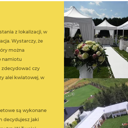
ania z lokalizacji, w
racja. Wystarczy, że
który można
e namiotu
z zdecydować czy
zy alei kwiatowej, w
nkietowe są wykonane
m decydujesz jaki