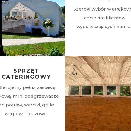
Szeroki wybór w atrakcyj
cenie dla klientów
wypożyczających namiot
SPRZĘT
CATERINGOWY
ferujemy pełną zastawę
ołową, m.in. podgrzewacze
do potraw, warniki, grille
węglowe i gazowe.