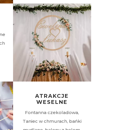
ne
ych
ATRAKCJE
WESELNE
Fontanna czekoladowa,
Taniec w chmurach, bańki
mydlane, balony z helem,