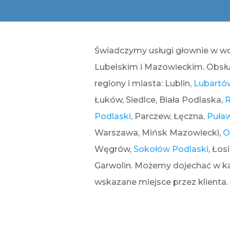
Świadczymy usługi głownie w w
Lubelskim i Mazowieckim. Obsł
regiony i miasta: Lublin,
Lubartó
Łuków, Siedlce, Biała Podlaska,
Podlaski
, Parczew, Łęczna,
Puła
Warszawa, Mińsk Mazowiecki,
O
Węgrów,
Sokołów Podlaski
, Łos
Garwolin. Możemy dojechać w k
wskazane miejsce przez klienta.