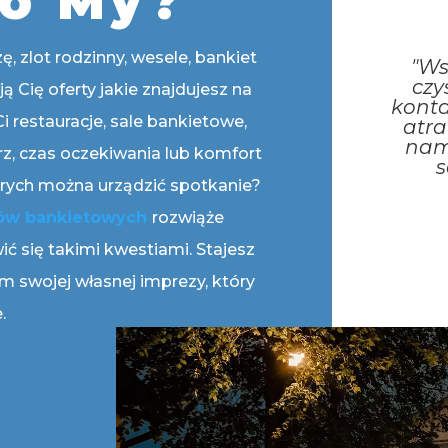
go My?
, zlot rodzinny, wesele, bankiet
"Ws
czy
ją Cię oferty jakie znajdujesz na
konta
 restauracje, sale bankietowe,
atra
nam
z, czas oczekiwania lub komfort
s
rych można urządzić spotkanie?
tów bankietowych
rozwiąże
ić się takimi kwestiami. Stajesz
 swojej własnej imprezy, który
.