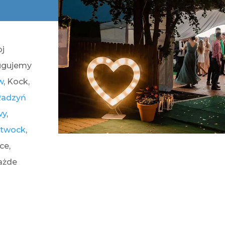
oj
ugujemy
w
, Kock,
Radzyń
wy
,
twock
,
ice,
ażde