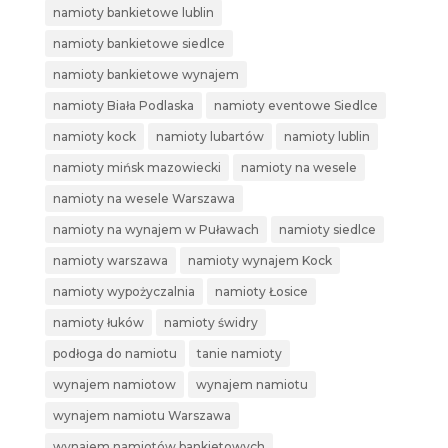
namioty bankietowe lublin
namioty bankietowe siedlce
namioty bankietowe wynajem
namioty Biała Podlaska
namioty eventowe Siedlce
namioty kock
namioty lubartów
namioty lublin
namioty mińsk mazowiecki
namioty na wesele
namioty na wesele Warszawa
namioty na wynajem w Puławach
namioty siedlce
namioty warszawa
namioty wynajem Kock
namioty wypożyczalnia
namioty Łosice
namioty łuków
namioty świdry
podłoga do namiotu
tanie namioty
wynajem namiotow
wynajem namiotu
wynajem namiotu Warszawa
wynajem namiotów bankietowych