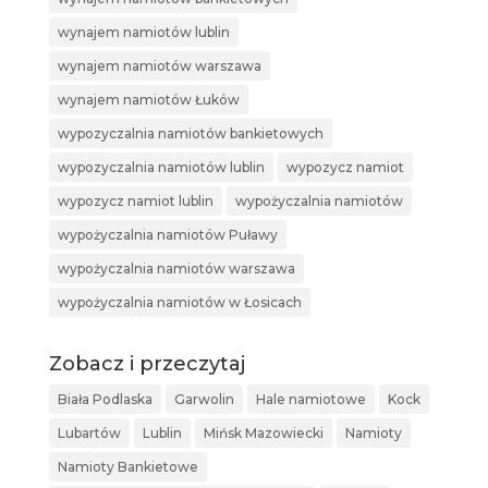
wynajem namiotów lublin
wynajem namiotów warszawa
wynajem namiotów Łuków
wypozyczalnia namiotów bankietowych
wypozyczalnia namiotów lublin
wypozycz namiot
wypozycz namiot lublin
wypożyczalnia namiotów
wypożyczalnia namiotów Puławy
wypożyczalnia namiotów warszawa
wypożyczalnia namiotów w Łosicach
Zobacz i przeczytaj
Biała Podlaska
Garwolin
Hale namiotowe
Kock
Lubartów
Lublin
Mińsk Mazowiecki
Namioty
Namioty Bankietowe