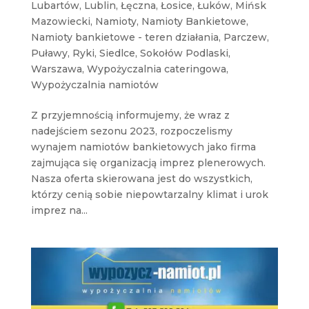
Lubartów
,
Lublin
,
Łęczna
,
Łosice
,
Łuków
,
Mińsk
Mazowiecki
,
Namioty
,
Namioty Bankietowe
,
Namioty bankietowe - teren działania
,
Parczew
,
Puławy
,
Ryki
,
Siedlce
,
Sokołów Podlaski
,
Warszawa
,
Wypożyczalnia cateringowa
,
Wypożyczalnia namiotów
Z przyjemnością informujemy, że wraz z
nadejściem sezonu 2023, rozpoczelismy
wynajem namiotów bankietowych jako firma
zajmująca się organizacją imprez plenerowych.
Nasza oferta skierowana jest do wszystkich,
którzy cenią sobie niepowtarzalny klimat i urok
imprez na...