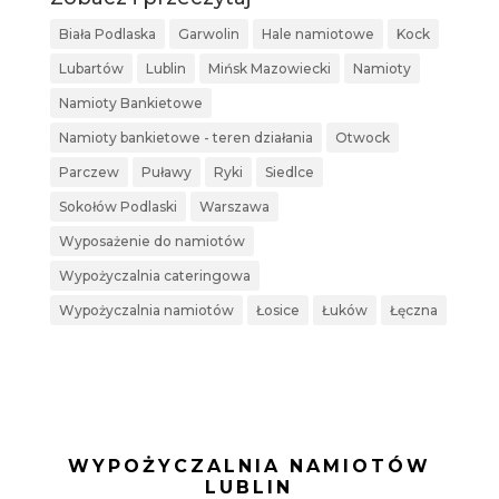
Biała Podlaska
Garwolin
Hale namiotowe
Kock
Lubartów
Lublin
Mińsk Mazowiecki
Namioty
Namioty Bankietowe
Namioty bankietowe - teren działania
Otwock
Parczew
Puławy
Ryki
Siedlce
Sokołów Podlaski
Warszawa
Wyposażenie do namiotów
Wypożyczalnia cateringowa
Wypożyczalnia namiotów
Łosice
Łuków
Łęczna
WYPOŻYCZALNIA NAMIOTÓW
LUBLIN