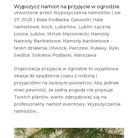
Wypożycz namiot na przyjęcie w ogrodzie.
utworzone przez
Wypożyczalnia namiotów
|
sie
27, 2025
|
Biała Podlaska
,
Garwolin
,
Hale
namiotowe
,
Kock
,
Lubartów
,
Lublin
,
Łęczna
,
Łosice
,
Łuków
,
Mińsk Mazowiecki
,
Namioty
,
Namioty Bankietowe
,
Namioty bankietowe -
teren działania
,
Otwock
,
Parczew
,
Puławy
,
Ryki
,
Siedlce
,
Sokołów Podlaski
,
Warszawa
Organizacja przyjęcia w ogrodzie to wyjątkowa
okazja do spędzenia czasu z rodziną i
przyjaciółmi na świeżym powietrzu. Aby jednak
mieć pewność, że żadna pogoda nie popsuje
Twoich planów, warto zdecydować się na
profesjonalny namiot eventowy. Wypożyczalnia
namiotów...