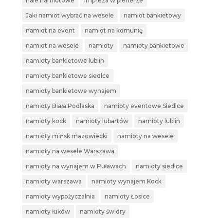
hale namiotowe
impreza w plenerze
Jaki namiot wybrać na wesele
namiot bankietowy
namiot na event
namiot na komunię
namiot na wesele
namioty
namioty bankietowe
namioty bankietowe lublin
namioty bankietowe siedlce
namioty bankietowe wynajem
namioty Biała Podlaska
namioty eventowe Siedlce
namioty kock
namioty lubartów
namioty lublin
namioty mińsk mazowiecki
namioty na wesele
namioty na wesele Warszawa
namioty na wynajem w Puławach
namioty siedlce
namioty warszawa
namioty wynajem Kock
namioty wypożyczalnia
namioty Łosice
namioty łuków
namioty świdry