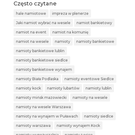
Często czytane
hale namiotowe
impreza w plenerze
Jaki namiot wybrać na wesele
namiot bankietowy
namiot na event
namiot na komunię
namiot na wesele
namioty
namioty bankietowe
namioty bankietowe lublin
namioty bankietowe siedlce
namioty bankietowe wynajem
namioty Biała Podlaska
namioty eventowe Siedlce
namioty kock
namioty lubartów
namioty lublin
namioty mińsk mazowiecki
namioty na wesele
namioty na wesele Warszawa
namioty na wynajem w Puławach
namioty siedlce
namioty warszawa
namioty wynajem Kock
namioty wypożyczalnia
namioty Łosice