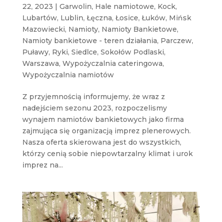
22, 2023
|
Garwolin
,
Hale namiotowe
,
Kock
,
Lubartów
,
Lublin
,
Łęczna
,
Łosice
,
Łuków
,
Mińsk
Mazowiecki
,
Namioty
,
Namioty Bankietowe
,
Namioty bankietowe - teren działania
,
Parczew
,
Puławy
,
Ryki
,
Siedlce
,
Sokołów Podlaski
,
Warszawa
,
Wypożyczalnia cateringowa
,
Wypożyczalnia namiotów
Z przyjemnością informujemy, że wraz z
nadejściem sezonu 2023, rozpoczelismy
wynajem namiotów bankietowych jako firma
zajmująca się organizacją imprez plenerowych.
Nasza oferta skierowana jest do wszystkich,
którzy cenią sobie niepowtarzalny klimat i urok
imprez na...