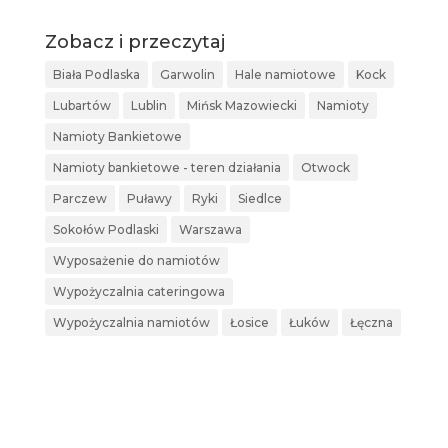
Zobacz i przeczytaj
Biała Podlaska
Garwolin
Hale namiotowe
Kock
Lubartów
Lublin
Mińsk Mazowiecki
Namioty
Namioty Bankietowe
Namioty bankietowe - teren działania
Otwock
Parczew
Puławy
Ryki
Siedlce
Sokołów Podlaski
Warszawa
Wyposażenie do namiotów
Wypożyczalnia cateringowa
Wypożyczalnia namiotów
Łosice
Łuków
Łęczna