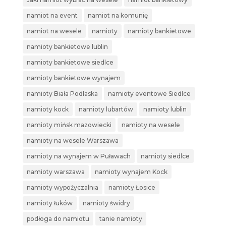
namiot na event
namiot na komunię
namiot na wesele
namioty
namioty bankietowe
namioty bankietowe lublin
namioty bankietowe siedlce
namioty bankietowe wynajem
namioty Biała Podlaska
namioty eventowe Siedlce
namioty kock
namioty lubartów
namioty lublin
namioty mińsk mazowiecki
namioty na wesele
namioty na wesele Warszawa
namioty na wynajem w Puławach
namioty siedlce
namioty warszawa
namioty wynajem Kock
namioty wypożyczalnia
namioty Łosice
namioty łuków
namioty świdry
podłoga do namiotu
tanie namioty