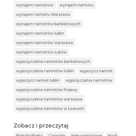
wynajem namiotow
wynajem namiotu
wynajem namiotu Warszawa
wynajem namiotów bankietowych
wynajem namiotów lublin
wynajem namiotów warszawa
wynajem namiotów Łuków
wypozyczalnia namiotów bankietowych
wypozyczalnia namiotów lublin
wypozycz namiot
wypozycz namiot lublin
wypożyczalnia namiotów
wypożyczalnia namiotów Puławy
wypożyczalnia namiotów warszawa
wypożyczalnia namiotów w Łosicach
Zobacz i przeczytaj
Biała Podlaska
Garwolin
Hale namiotowe
Kock