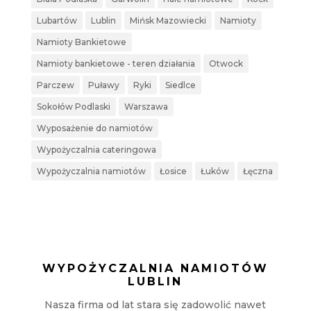
Lubartów
Lublin
Mińsk Mazowiecki
Namioty
Namioty Bankietowe
Namioty bankietowe - teren działania
Otwock
Parczew
Puławy
Ryki
Siedlce
Sokołów Podlaski
Warszawa
Wyposażenie do namiotów
Wypożyczalnia cateringowa
Wypożyczalnia namiotów
Łosice
Łuków
Łęczna
WYPOŻYCZALNIA NAMIOTÓW
LUBLIN
Nasza firma od lat stara się zadowolić nawet