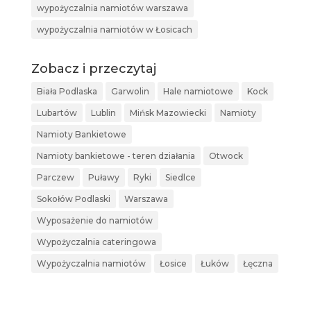
wypożyczalnia namiotów warszawa
wypożyczalnia namiotów w Łosicach
Zobacz i przeczytaj
Biała Podlaska
Garwolin
Hale namiotowe
Kock
Lubartów
Lublin
Mińsk Mazowiecki
Namioty
Namioty Bankietowe
Namioty bankietowe - teren działania
Otwock
Parczew
Puławy
Ryki
Siedlce
Sokołów Podlaski
Warszawa
Wyposażenie do namiotów
Wypożyczalnia cateringowa
Wypożyczalnia namiotów
Łosice
Łuków
Łęczna