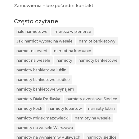
Zamówienia – bezpośredni kontakt
Często czytane
hale namiotowe
impreza w plenerze
Jaki namiot wybrać na wesele
namiot bankietowy
namiot na event
namiot na komunię
namiot na wesele
namioty
namioty bankietowe
namioty bankietowe lublin
namioty bankietowe siedlce
namioty bankietowe wynajem
namioty Biała Podlaska
namioty eventowe Siedlce
namioty kock
namioty lubartów
namioty lublin
namioty mińsk mazowiecki
namioty na wesele
namioty na wesele Warszawa
namioty na wynajem w Puławach
namioty siedlce