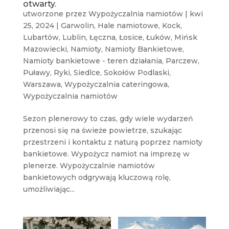
otwarty.
utworzone przez
Wypożyczalnia namiotów
|
kwi
25, 2024
|
Garwolin
,
Hale namiotowe
,
Kock
,
Lubartów
,
Lublin
,
Łęczna
,
Łosice
,
Łuków
,
Mińsk
Mazowiecki
,
Namioty
,
Namioty Bankietowe
,
Namioty bankietowe - teren działania
,
Parczew
,
Puławy
,
Ryki
,
Siedlce
,
Sokołów Podlaski
,
Warszawa
,
Wypożyczalnia cateringowa
,
Wypożyczalnia namiotów
Sezon plenerowy to czas, gdy wiele wydarzeń
przenosi się na świeże powietrze, szukając
przestrzeni i kontaktu z naturą poprzez namioty
bankietowe. Wypożycz namiot na imprezę w
plenerze. Wypożyczalnie namiotów
bankietowych odgrywają kluczową rolę,
umożliwiając...