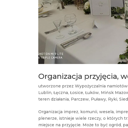
Organizacja przyjęcia, w
utworzone przez
Wypożyczalnia namiotów
Lublin
,
Łęczna
,
Łosice
,
Łuków
,
Mińsk Mazow
teren działania
,
Parczew
,
Puławy
,
Ryki
,
Sied
Organizacja imprez, komunii, wesela, impre
plenerze, istnieje wiele rzeczy, o których
miejsce na przyjęcie. Może to być ogród, par