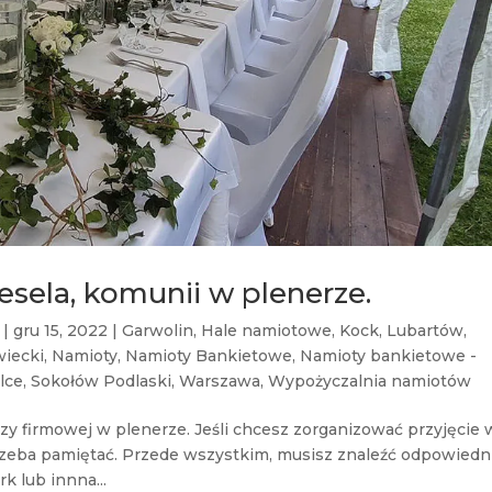
esela, komunii w plenerze.
|
gru 15, 2022
|
Garwolin
,
Hale namiotowe
,
Kock
,
Lubartów
,
iecki
,
Namioty
,
Namioty Bankietowe
,
Namioty bankietowe -
lce
,
Sokołów Podlaski
,
Warszawa
,
Wypożyczalnia namiotów
zy firmowej w plenerze. Jeśli chcesz zorganizować przyjęcie 
 trzeba pamiętać. Przede wszystkim, musisz znaleźć odpowiedn
k lub innna...