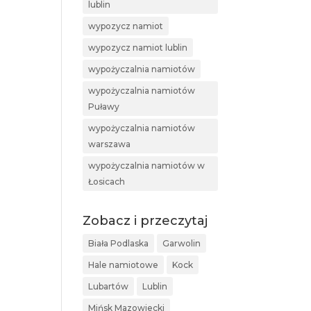
lublin
wypozycz namiot
wypozycz namiot lublin
wypożyczalnia namiotów
wypożyczalnia namiotów
Puławy
wypożyczalnia namiotów
warszawa
wypożyczalnia namiotów w
Łosicach
Zobacz i przeczytaj
Biała Podlaska
Garwolin
Hale namiotowe
Kock
Lubartów
Lublin
Mińsk Mazowiecki