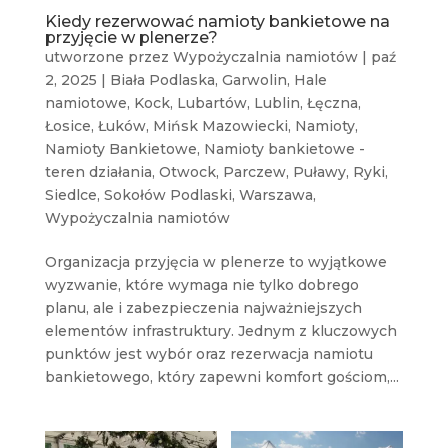
Kiedy rezerwować namioty bankietowe na
przyjęcie w plenerze?
utworzone przez
Wypożyczalnia namiotów
|
paź
2, 2025
|
Biała Podlaska
,
Garwolin
,
Hale
namiotowe
,
Kock
,
Lubartów
,
Lublin
,
Łęczna
,
Łosice
,
Łuków
,
Mińsk Mazowiecki
,
Namioty
,
Namioty Bankietowe
,
Namioty bankietowe -
teren działania
,
Otwock
,
Parczew
,
Puławy
,
Ryki
,
Siedlce
,
Sokołów Podlaski
,
Warszawa
,
Wypożyczalnia namiotów
Organizacja przyjęcia w plenerze to wyjątkowe
wyzwanie, które wymaga nie tylko dobrego
planu, ale i zabezpieczenia najważniejszych
elementów infrastruktury. Jednym z kluczowych
punktów jest wybór oraz rezerwacja namiotu
bankietowego, który zapewni komfort gościom,...