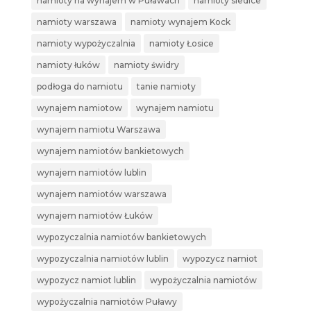
namioty na wynajem w Puławach
namioty siedlce
namioty warszawa
namioty wynajem Kock
namioty wypożyczalnia
namioty Łosice
namioty łuków
namioty świdry
podłoga do namiotu
tanie namioty
wynajem namiotow
wynajem namiotu
wynajem namiotu Warszawa
wynajem namiotów bankietowych
wynajem namiotów lublin
wynajem namiotów warszawa
wynajem namiotów Łuków
wypozyczalnia namiotów bankietowych
wypozyczalnia namiotów lublin
wypozycz namiot
wypozycz namiot lublin
wypożyczalnia namiotów
wypożyczalnia namiotów Puławy