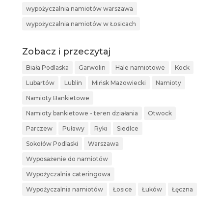
wypożyczalnia namiotów warszawa
wypożyczalnia namiotów w Łosicach
Zobacz i przeczytaj
Biała Podlaska
Garwolin
Hale namiotowe
Kock
Lubartów
Lublin
Mińsk Mazowiecki
Namioty
Namioty Bankietowe
Namioty bankietowe - teren działania
Otwock
Parczew
Puławy
Ryki
Siedlce
Sokołów Podlaski
Warszawa
Wyposażenie do namiotów
Wypożyczalnia cateringowa
Wypożyczalnia namiotów
Łosice
Łuków
Łęczna