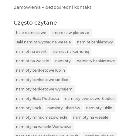
Zamówienia – bezpośredni kontakt
Często czytane
hale namiotowe
impreza w plenerze
Jaki namiot wybrać na wesele
namiot bankietowy
namiot na event
namiot na komunię
namiot na wesele
namioty
namioty bankietowe
namioty bankietowe lublin
namioty bankietowe siedlce
namioty bankietowe wynajem
namioty Biała Podlaska
namioty eventowe Siedlce
namioty kock
namioty lubartów
namioty lublin
namioty mińsk mazowiecki
namioty na wesele
namioty na wesele Warszawa