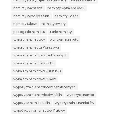
namioty na wynajem w Puławach
namioty siedlce
namioty warszawa
namioty wynajem Kock
namioty wypożyczalnia
namioty Łosice
namioty łuków
namioty świdry
podłoga do namiotu
tanie namioty
wynajem namiotow
wynajem namiotu
wynajem namiotu Warszawa
wynajem namiotów bankietowych
wynajem namiotów lublin
wynajem namiotów warszawa
wynajem namiotów Łuków
wypozyczalnia namiotów bankietowych
wypozyczalnia namiotów lublin
wypozycz namiot
wypozycz namiot lublin
wypożyczalnia namiotów
wypożyczalnia namiotów Puławy