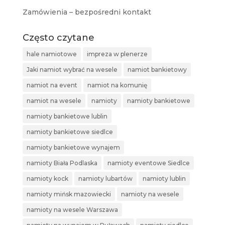
Zamówienia – bezpośredni kontakt
Często czytane
hale namiotowe
impreza w plenerze
Jaki namiot wybrać na wesele
namiot bankietowy
namiot na event
namiot na komunię
namiot na wesele
namioty
namioty bankietowe
namioty bankietowe lublin
namioty bankietowe siedlce
namioty bankietowe wynajem
namioty Biała Podlaska
namioty eventowe Siedlce
namioty kock
namioty lubartów
namioty lublin
namioty mińsk mazowiecki
namioty na wesele
namioty na wesele Warszawa