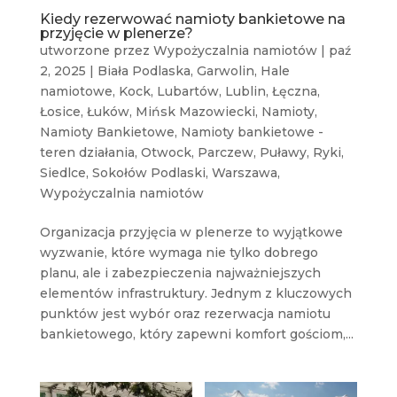
Kiedy rezerwować namioty bankietowe na
przyjęcie w plenerze?
utworzone przez
Wypożyczalnia namiotów
|
paź
2, 2025
|
Biała Podlaska
,
Garwolin
,
Hale
namiotowe
,
Kock
,
Lubartów
,
Lublin
,
Łęczna
,
Łosice
,
Łuków
,
Mińsk Mazowiecki
,
Namioty
,
Namioty Bankietowe
,
Namioty bankietowe -
teren działania
,
Otwock
,
Parczew
,
Puławy
,
Ryki
,
Siedlce
,
Sokołów Podlaski
,
Warszawa
,
Wypożyczalnia namiotów
Organizacja przyjęcia w plenerze to wyjątkowe
wyzwanie, które wymaga nie tylko dobrego
planu, ale i zabezpieczenia najważniejszych
elementów infrastruktury. Jednym z kluczowych
punktów jest wybór oraz rezerwacja namiotu
bankietowego, który zapewni komfort gościom,...