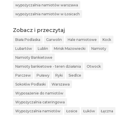
wypożyczalnia namiotów warszawa
wypożyczalnia namiotów w Łosicach
Zobacz i przeczytaj
Biała Podlaska
Garwolin
Hale namiotowe
Kock
Lubartów
Lublin
Mińsk Mazowiecki
Namioty
Namioty Bankietowe
Namioty bankietowe - teren działania
Otwock
Parczew
Puławy
Ryki
Siedlce
Sokołów Podlaski
Warszawa
Wyposażenie do namiotów
Wypożyczalnia cateringowa
Wypożyczalnia namiotów
Łosice
Łuków
Łęczna