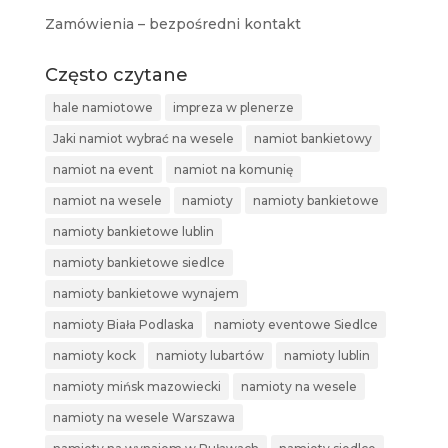
Zamówienia – bezpośredni kontakt
Często czytane
hale namiotowe
impreza w plenerze
Jaki namiot wybrać na wesele
namiot bankietowy
namiot na event
namiot na komunię
namiot na wesele
namioty
namioty bankietowe
namioty bankietowe lublin
namioty bankietowe siedlce
namioty bankietowe wynajem
namioty Biała Podlaska
namioty eventowe Siedlce
namioty kock
namioty lubartów
namioty lublin
namioty mińsk mazowiecki
namioty na wesele
namioty na wesele Warszawa