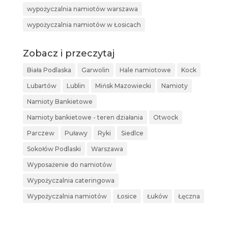
wypożyczalnia namiotów warszawa
wypożyczalnia namiotów w Łosicach
Zobacz i przeczytaj
Biała Podlaska
Garwolin
Hale namiotowe
Kock
Lubartów
Lublin
Mińsk Mazowiecki
Namioty
Namioty Bankietowe
Namioty bankietowe - teren działania
Otwock
Parczew
Puławy
Ryki
Siedlce
Sokołów Podlaski
Warszawa
Wyposażenie do namiotów
Wypożyczalnia cateringowa
Wypożyczalnia namiotów
Łosice
Łuków
Łęczna