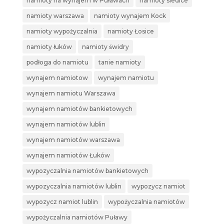
namioty na wynajem w Puławach
namioty siedlce
namioty warszawa
namioty wynajem Kock
namioty wypożyczalnia
namioty Łosice
namioty łuków
namioty świdry
podłoga do namiotu
tanie namioty
wynajem namiotow
wynajem namiotu
wynajem namiotu Warszawa
wynajem namiotów bankietowych
wynajem namiotów lublin
wynajem namiotów warszawa
wynajem namiotów Łuków
wypozyczalnia namiotów bankietowych
wypozyczalnia namiotów lublin
wypozycz namiot
wypozycz namiot lublin
wypożyczalnia namiotów
wypożyczalnia namiotów Puławy