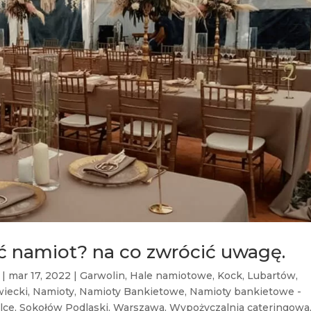
 namiot? na co zwrócić uwagę.
|
mar 17, 2022
|
Garwolin
,
Hale namiotowe
,
Kock
,
Lubartów
,
iecki
,
Namioty
,
Namioty Bankietowe
,
Namioty bankietowe -
lce
,
Sokołów Podlaski
,
Warszawa
,
Wypożyczalnia cateringowa