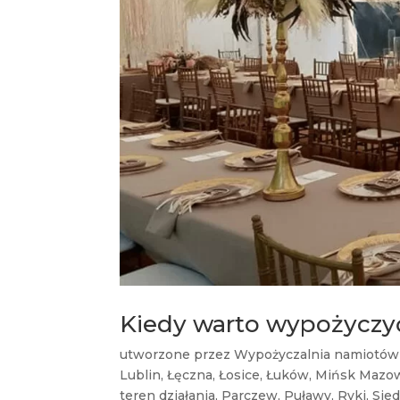
Kiedy warto wypożyczyć
utworzone przez
Wypożyczalnia namiotów
Lublin
,
Łęczna
,
Łosice
,
Łuków
,
Mińsk Mazow
teren działania
,
Parczew
,
Puławy
,
Ryki
,
Sied