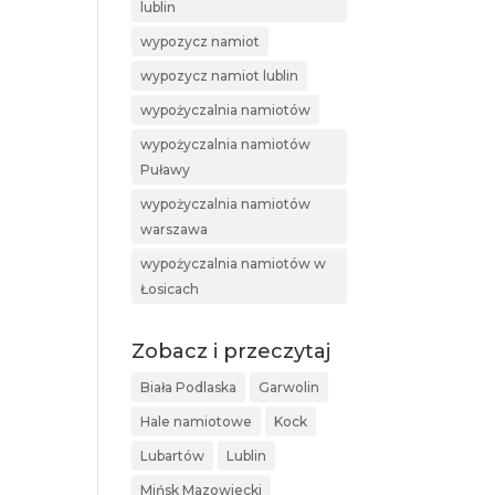
lublin
wypozycz namiot
wypozycz namiot lublin
wypożyczalnia namiotów
wypożyczalnia namiotów
Puławy
wypożyczalnia namiotów
warszawa
wypożyczalnia namiotów w
Łosicach
Zobacz i przeczytaj
Biała Podlaska
Garwolin
Hale namiotowe
Kock
Lubartów
Lublin
Mińsk Mazowiecki