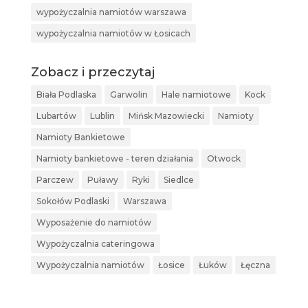
wypożyczalnia namiotów warszawa
wypożyczalnia namiotów w Łosicach
Zobacz i przeczytaj
Biała Podlaska
Garwolin
Hale namiotowe
Kock
Lubartów
Lublin
Mińsk Mazowiecki
Namioty
Namioty Bankietowe
Namioty bankietowe - teren działania
Otwock
Parczew
Puławy
Ryki
Siedlce
Sokołów Podlaski
Warszawa
Wyposażenie do namiotów
Wypożyczalnia cateringowa
Wypożyczalnia namiotów
Łosice
Łuków
Łęczna