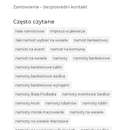
Zamówienia – bezpośredni kontakt
Często czytane
hale namiotowe
impreza w plenerze
Jaki namiot wybrać na wesele
namiot bankietowy
namiot na event
namiot na komunię
namiot na wesele
namioty
namioty bankietowe
namioty bankietowe lublin
namioty bankietowe siedlce
namioty bankietowe wynajem
namioty Biała Podlaska
namioty eventowe Siedlce
namioty kock
namioty lubartów
namioty lublin
namioty mińsk mazowiecki
namioty na wesele
namioty na wesele Warszawa