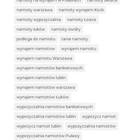
namioty na wynajem w Puławach
namioty siedlce
namioty warszawa
namioty wynajem Kock
namioty wypożyczalnia
namioty Łosice
namioty łuków
namioty świdry
podłoga do namiotu
tanie namioty
wynajem namiotow
wynajem namiotu
wynajem namiotu Warszawa
wynajem namiotów bankietowych
wynajem namiotów lublin
wynajem namiotów warszawa
wynajem namiotów Łuków
wypozyczalnia namiotów bankietowych
wypozyczalnia namiotów lublin
wypozycz namiot
wypozycz namiot lublin
wypożyczalnia namiotów
wypożyczalnia namiotów Puławy