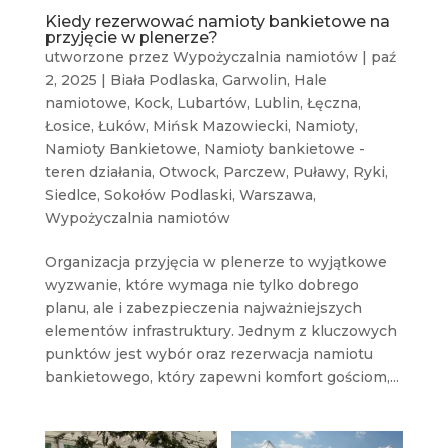
Kiedy rezerwować namioty bankietowe na
przyjęcie w plenerze?
utworzone przez
Wypożyczalnia namiotów
|
paź
2, 2025
|
Biała Podlaska
,
Garwolin
,
Hale
namiotowe
,
Kock
,
Lubartów
,
Lublin
,
Łęczna
,
Łosice
,
Łuków
,
Mińsk Mazowiecki
,
Namioty
,
Namioty Bankietowe
,
Namioty bankietowe -
teren działania
,
Otwock
,
Parczew
,
Puławy
,
Ryki
,
Siedlce
,
Sokołów Podlaski
,
Warszawa
,
Wypożyczalnia namiotów
Organizacja przyjęcia w plenerze to wyjątkowe
wyzwanie, które wymaga nie tylko dobrego
planu, ale i zabezpieczenia najważniejszych
elementów infrastruktury. Jednym z kluczowych
punktów jest wybór oraz rezerwacja namiotu
bankietowego, który zapewni komfort gościom,...