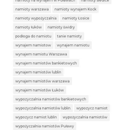
namioty na wynajem w Puławach
namioty siedlce
namioty warszawa
namioty wynajem Kock
namioty wypożyczalnia
namioty Łosice
namioty łuków
namioty świdry
podłoga do namiotu
tanie namioty
wynajem namiotow
wynajem namiotu
wynajem namiotu Warszawa
wynajem namiotów bankietowych
wynajem namiotów lublin
wynajem namiotów warszawa
wynajem namiotów Łuków
wypozyczalnia namiotów bankietowych
wypozyczalnia namiotów lublin
wypozycz namiot
wypozycz namiot lublin
wypożyczalnia namiotów
wypożyczalnia namiotów Puławy