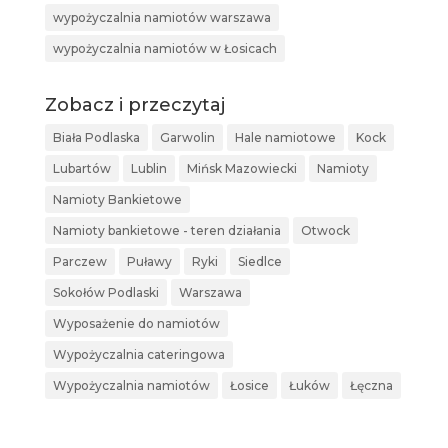
wypożyczalnia namiotów warszawa
wypożyczalnia namiotów w Łosicach
Zobacz i przeczytaj
Biała Podlaska
Garwolin
Hale namiotowe
Kock
Lubartów
Lublin
Mińsk Mazowiecki
Namioty
Namioty Bankietowe
Namioty bankietowe - teren działania
Otwock
Parczew
Puławy
Ryki
Siedlce
Sokołów Podlaski
Warszawa
Wyposażenie do namiotów
Wypożyczalnia cateringowa
Wypożyczalnia namiotów
Łosice
Łuków
Łęczna