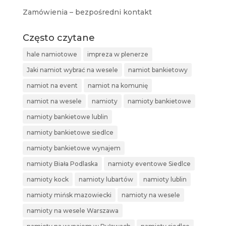
Zamówienia – bezpośredni kontakt
Często czytane
hale namiotowe
impreza w plenerze
Jaki namiot wybrać na wesele
namiot bankietowy
namiot na event
namiot na komunię
namiot na wesele
namioty
namioty bankietowe
namioty bankietowe lublin
namioty bankietowe siedlce
namioty bankietowe wynajem
namioty Biała Podlaska
namioty eventowe Siedlce
namioty kock
namioty lubartów
namioty lublin
namioty mińsk mazowiecki
namioty na wesele
namioty na wesele Warszawa