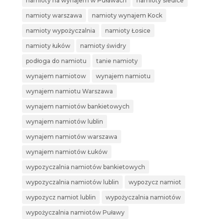
namioty na wynajem w Puławach
namioty siedlce
namioty warszawa
namioty wynajem Kock
namioty wypożyczalnia
namioty Łosice
namioty łuków
namioty świdry
podłoga do namiotu
tanie namioty
wynajem namiotow
wynajem namiotu
wynajem namiotu Warszawa
wynajem namiotów bankietowych
wynajem namiotów lublin
wynajem namiotów warszawa
wynajem namiotów Łuków
wypozyczalnia namiotów bankietowych
wypozyczalnia namiotów lublin
wypozycz namiot
wypozycz namiot lublin
wypożyczalnia namiotów
wypożyczalnia namiotów Puławy