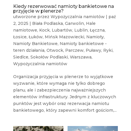
Kiedy rezerwować namioty bankietowe na
przyjęcie w plenerze?
utworzone przez
Wypożyczalnia namiotów
|
paź
2, 2025
|
Biała Podlaska
,
Garwolin
,
Hale
namiotowe
,
Kock
,
Lubartów
,
Lublin
,
Łęczna
,
Łosice
,
Łuków
,
Mińsk Mazowiecki
,
Namioty
,
Namioty Bankietowe
,
Namioty bankietowe -
teren działania
,
Otwock
,
Parczew
,
Puławy
,
Ryki
,
Siedlce
,
Sokołów Podlaski
,
Warszawa
,
Wypożyczalnia namiotów
Organizacja przyjęcia w plenerze to wyjątkowe
wyzwanie, które wymaga nie tylko dobrego
planu, ale i zabezpieczenia najważniejszych
elementów infrastruktury. Jednym z kluczowych
punktów jest wybór oraz rezerwacja namiotu
bankietowego, który zapewni komfort gościom,...