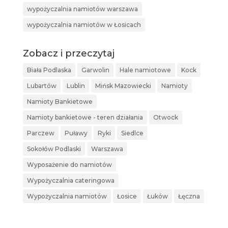
wypożyczalnia namiotów warszawa
wypożyczalnia namiotów w Łosicach
Zobacz i przeczytaj
Biała Podlaska
Garwolin
Hale namiotowe
Kock
Lubartów
Lublin
Mińsk Mazowiecki
Namioty
Namioty Bankietowe
Namioty bankietowe - teren działania
Otwock
Parczew
Puławy
Ryki
Siedlce
Sokołów Podlaski
Warszawa
Wyposażenie do namiotów
Wypożyczalnia cateringowa
Wypożyczalnia namiotów
Łosice
Łuków
Łęczna