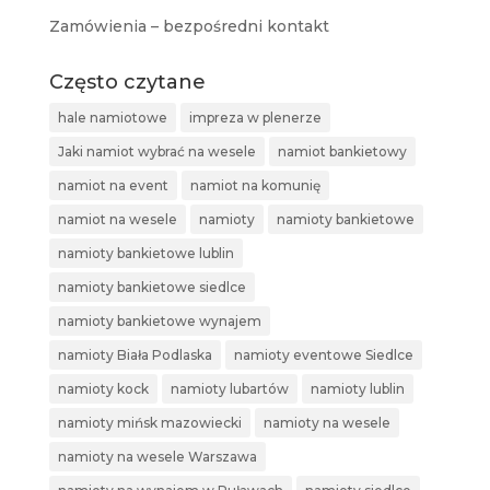
Zamówienia – bezpośredni kontakt
Często czytane
hale namiotowe
impreza w plenerze
Jaki namiot wybrać na wesele
namiot bankietowy
namiot na event
namiot na komunię
namiot na wesele
namioty
namioty bankietowe
namioty bankietowe lublin
namioty bankietowe siedlce
namioty bankietowe wynajem
namioty Biała Podlaska
namioty eventowe Siedlce
namioty kock
namioty lubartów
namioty lublin
namioty mińsk mazowiecki
namioty na wesele
namioty na wesele Warszawa