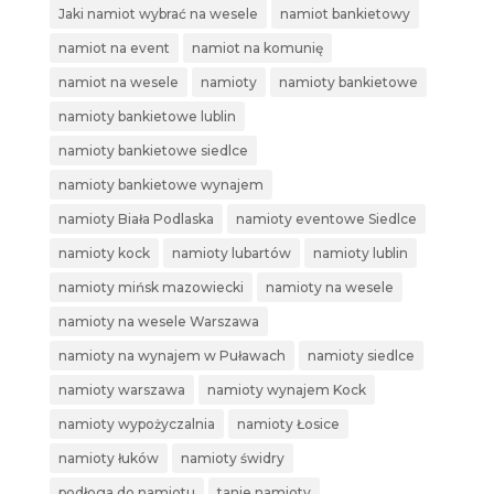
Jaki namiot wybrać na wesele
namiot bankietowy
namiot na event
namiot na komunię
namiot na wesele
namioty
namioty bankietowe
namioty bankietowe lublin
namioty bankietowe siedlce
namioty bankietowe wynajem
namioty Biała Podlaska
namioty eventowe Siedlce
namioty kock
namioty lubartów
namioty lublin
namioty mińsk mazowiecki
namioty na wesele
namioty na wesele Warszawa
namioty na wynajem w Puławach
namioty siedlce
namioty warszawa
namioty wynajem Kock
namioty wypożyczalnia
namioty Łosice
namioty łuków
namioty świdry
podłoga do namiotu
tanie namioty