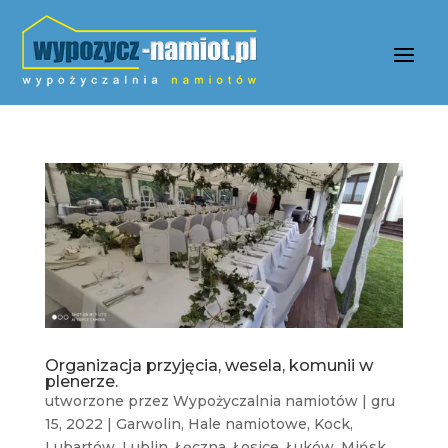
Organizacja przyjęcia, wesela, komunii w
plenerze.
utworzone przez
Wypożyczalnia namiotów
|
gru
15, 2022
|
Garwolin
,
Hale namiotowe
,
Kock
,
Lubartów
,
Lublin
,
Łęczna
,
Łosice
,
Łuków
,
Mińsk