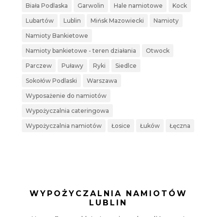
Biała Podlaska
Garwolin
Hale namiotowe
Kock
Lubartów
Lublin
Mińsk Mazowiecki
Namioty
Namioty Bankietowe
Namioty bankietowe - teren działania
Otwock
Parczew
Puławy
Ryki
Siedlce
Sokołów Podlaski
Warszawa
Wyposażenie do namiotów
Wypożyczalnia cateringowa
Wypożyczalnia namiotów
Łosice
Łuków
Łęczna
WYPOŻYCZALNIA NAMIOTÓW
LUBLIN