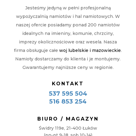
Jesteśmy jedyną w pełni profesjonalną
wypożyczalnią namiotów i hal namiotowych. W
naszej ofercie posiadamy ponad 200 namiotów
idealnych na imieniny, komunie, chrzciny,
imprezy okolicznościowe oraz wesela. Nasza
firma obsługuje całe
woj lubelskie i mazowieckie
.
Namioty dostarczamy do klienta i je montujemy.
Gwarantujemy najniższe ceny w regionie.
KONTAKT
537 595 504
516 853 254
BIURO / MAGAZYN
Świdry 119e, 21-400 Łuków
(pn-pt 9-18, sob 10-14)