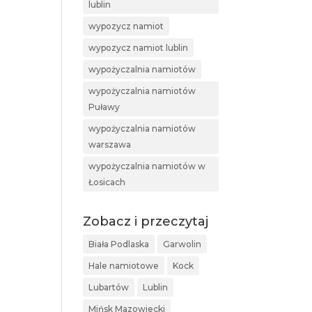
lublin
wypozycz namiot
wypozycz namiot lublin
wypożyczalnia namiotów
wypożyczalnia namiotów
Puławy
wypożyczalnia namiotów
warszawa
wypożyczalnia namiotów w
Łosicach
Zobacz i przeczytaj
Biała Podlaska
Garwolin
Hale namiotowe
Kock
Lubartów
Lublin
Mińsk Mazowiecki