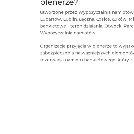
plenerze?
utworzone przez
Wypożyczalnia namiotów
Lubartów
,
Lublin
,
Łęczna
,
Łosice
,
Łuków
,
Mi
bankietowe - teren działania
,
Otwock
,
Par
Wypożyczalnia namiotów
Organizacja przyjęcia w plenerze to wyjąt
zabezpieczenia najważniejszych elementów
rezerwacja namiotu bankietowego, który za