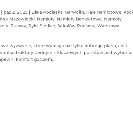
|
paź 2, 2025
|
Biała Podlaska
,
Garwolin
,
Hale namiotowe
,
Koc
ńsk Mazowiecki
,
Namioty
,
Namioty Bankietowe
,
Namioty
czew
,
Puławy
,
Ryki
,
Siedlce
,
Sokołów Podlaski
,
Warszawa
,
kowe wyzwanie, które wymaga nie tylko dobrego planu, ale i
 infrastruktury. Jednym z kluczowych punktów jest wybór or
pewni komfort gościom,...