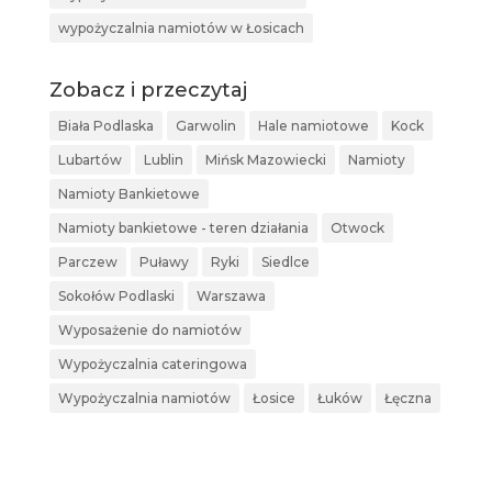
wypożyczalnia namiotów w Łosicach
Zobacz i przeczytaj
Biała Podlaska
Garwolin
Hale namiotowe
Kock
Lubartów
Lublin
Mińsk Mazowiecki
Namioty
Namioty Bankietowe
Namioty bankietowe - teren działania
Otwock
Parczew
Puławy
Ryki
Siedlce
Sokołów Podlaski
Warszawa
Wyposażenie do namiotów
Wypożyczalnia cateringowa
Wypożyczalnia namiotów
Łosice
Łuków
Łęczna