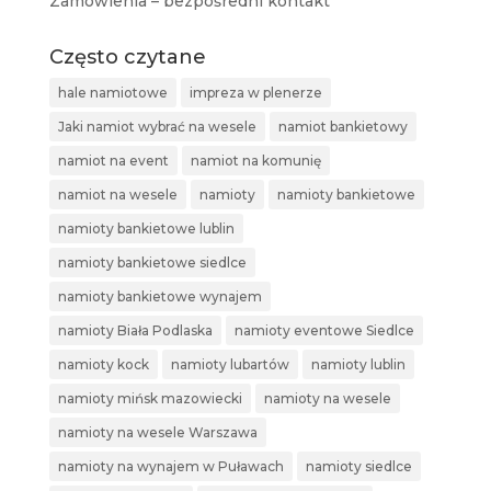
Zamówienia – bezpośredni kontakt
Często czytane
hale namiotowe
impreza w plenerze
Jaki namiot wybrać na wesele
namiot bankietowy
namiot na event
namiot na komunię
namiot na wesele
namioty
namioty bankietowe
namioty bankietowe lublin
namioty bankietowe siedlce
namioty bankietowe wynajem
namioty Biała Podlaska
namioty eventowe Siedlce
namioty kock
namioty lubartów
namioty lublin
namioty mińsk mazowiecki
namioty na wesele
namioty na wesele Warszawa
namioty na wynajem w Puławach
namioty siedlce