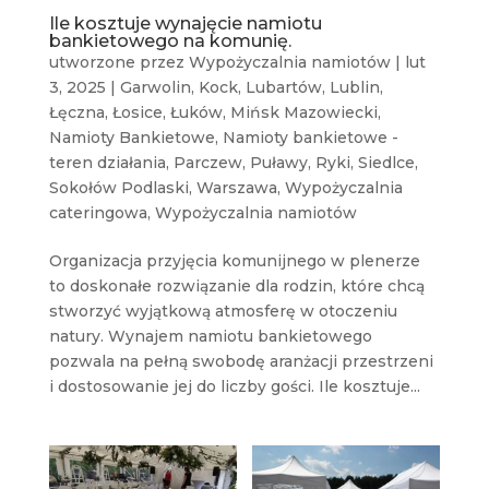
Ile kosztuje wynajęcie namiotu
bankietowego na komunię.
utworzone przez
Wypożyczalnia namiotów
|
lut
3, 2025
|
Garwolin
,
Kock
,
Lubartów
,
Lublin
,
Łęczna
,
Łosice
,
Łuków
,
Mińsk Mazowiecki
,
Namioty Bankietowe
,
Namioty bankietowe -
teren działania
,
Parczew
,
Puławy
,
Ryki
,
Siedlce
,
Sokołów Podlaski
,
Warszawa
,
Wypożyczalnia
cateringowa
,
Wypożyczalnia namiotów
Organizacja przyjęcia komunijnego w plenerze
to doskonałe rozwiązanie dla rodzin, które chcą
stworzyć wyjątkową atmosferę w otoczeniu
natury. Wynajem namiotu bankietowego
pozwala na pełną swobodę aranżacji przestrzeni
i dostosowanie jej do liczby gości. Ile kosztuje...