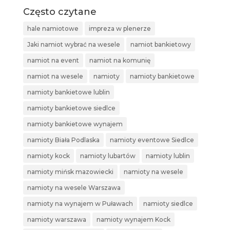
Często czytane
hale namiotowe
impreza w plenerze
Jaki namiot wybrać na wesele
namiot bankietowy
namiot na event
namiot na komunię
namiot na wesele
namioty
namioty bankietowe
namioty bankietowe lublin
namioty bankietowe siedlce
namioty bankietowe wynajem
namioty Biała Podlaska
namioty eventowe Siedlce
namioty kock
namioty lubartów
namioty lublin
namioty mińsk mazowiecki
namioty na wesele
namioty na wesele Warszawa
namioty na wynajem w Puławach
namioty siedlce
namioty warszawa
namioty wynajem Kock