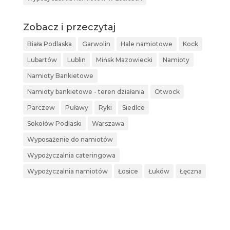
Zobacz i przeczytaj
Biała Podlaska
Garwolin
Hale namiotowe
Kock
Lubartów
Lublin
Mińsk Mazowiecki
Namioty
Namioty Bankietowe
Namioty bankietowe - teren działania
Otwock
Parczew
Puławy
Ryki
Siedlce
Sokołów Podlaski
Warszawa
Wyposażenie do namiotów
Wypożyczalnia cateringowa
Wypożyczalnia namiotów
Łosice
Łuków
Łęczna