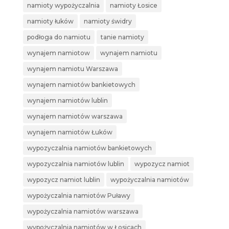
namioty wypożyczalnia
namioty Łosice
namioty łuków
namioty świdry
podłoga do namiotu
tanie namioty
wynajem namiotow
wynajem namiotu
wynajem namiotu Warszawa
wynajem namiotów bankietowych
wynajem namiotów lublin
wynajem namiotów warszawa
wynajem namiotów Łuków
wypozyczalnia namiotów bankietowych
wypozyczalnia namiotów lublin
wypozycz namiot
wypozycz namiot lublin
wypożyczalnia namiotów
wypożyczalnia namiotów Puławy
wypożyczalnia namiotów warszawa
wypożyczalnia namiotów w Łosicach