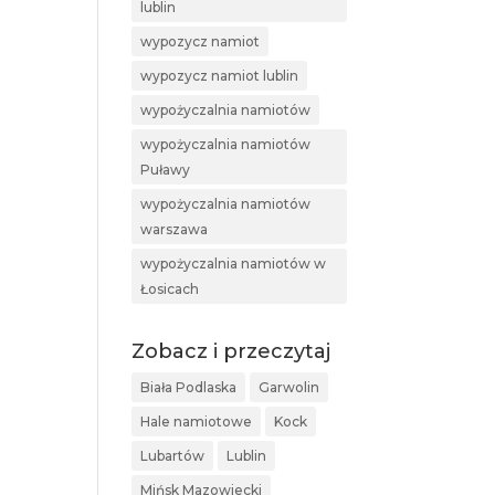
lublin
wypozycz namiot
wypozycz namiot lublin
wypożyczalnia namiotów
wypożyczalnia namiotów
Puławy
wypożyczalnia namiotów
warszawa
wypożyczalnia namiotów w
Łosicach
Zobacz i przeczytaj
Biała Podlaska
Garwolin
Hale namiotowe
Kock
Lubartów
Lublin
Mińsk Mazowiecki