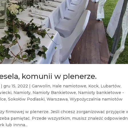
esela, komunii w plenerze.
|
gru 15, 2022
|
Garwolin
,
Hale namiotowe
,
Kock
,
Lubartów
,
iecki
,
Namioty
,
Namioty Bankietowe
,
Namioty bankietowe -
lce
,
Sokołów Podlaski
,
Warszawa
,
Wypożyczalnia namiotów
zy firmowej w plenerze. Jeśli chcesz zorganizować przyjęcie 
 trzeba pamiętać. Przede wszystkim, musisz znaleźć odpowiedn
k lub innna...