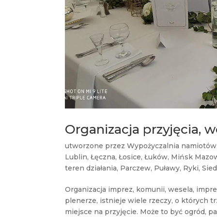
Organizacja przyjęcia, w
utworzone przez
Wypożyczalnia namiotów
Lublin
,
Łęczna
,
Łosice
,
Łuków
,
Mińsk Mazow
teren działania
,
Parczew
,
Puławy
,
Ryki
,
Sied
Organizacja imprez, komunii, wesela, impre
plenerze, istnieje wiele rzeczy, o których
miejsce na przyjęcie. Może to być ogród, par