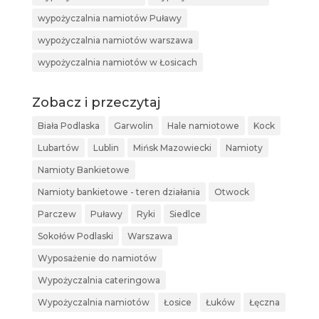
wypożyczalnia namiotów Puławy
wypożyczalnia namiotów warszawa
wypożyczalnia namiotów w Łosicach
Zobacz i przeczytaj
Biała Podlaska
Garwolin
Hale namiotowe
Kock
Lubartów
Lublin
Mińsk Mazowiecki
Namioty
Namioty Bankietowe
Namioty bankietowe - teren działania
Otwock
Parczew
Puławy
Ryki
Siedlce
Sokołów Podlaski
Warszawa
Wyposażenie do namiotów
Wypożyczalnia cateringowa
Wypożyczalnia namiotów
Łosice
Łuków
Łęczna