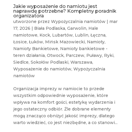
Jakie wyposażenie do namiotu jest
naprawdę potrzebne? Kompletny poradnik
organizatora
utworzone przez
Wypożyczalnia namiotów
|
mar
17, 2026
|
Biała Podlaska
,
Garwolin
,
Hale
namiotowe
,
Kock
,
Lubartów
,
Lublin
,
Łęczna
,
Łosice
,
Łuków
,
Mińsk Mazowiecki
,
Namioty
,
Namioty Bankietowe
,
Namioty bankietowe -
teren działania
,
Otwock
,
Parczew
,
Puławy
,
Ryki
,
Siedlce
,
Sokołów Podlaski
,
Warszawa
,
Wyposażenie do namiotów
,
Wypożyczalnia
namiotów
Organizacja imprezy w namiocie to przede
wszystkim odpowiednie wyposażenie, które
wpływa na komfort gości, estetykę wydarzenia i
jego ostateczny odbiór. Źle dobrane elementy
mogą znacząco obniżyć jakość imprezy, dlatego
warto wiedzieć, co jest niezbędne, a co stanowi...