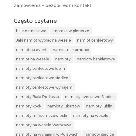
Zamówienia – bezpośredni kontakt
Często czytane
hale namiotowe
impreza w plenerze
Jaki namiot wybrać na wesele
namiot bankietowy
namiot na event
namiot na komunię
namiot na wesele
namioty
namioty bankietowe
namioty bankietowe lublin
namioty bankietowe siedlce
namioty bankietowe wynajem
namioty Biała Podlaska
namioty eventowe Siedlce
namioty kock
namioty lubartów
namioty lublin
namioty mińsk mazowiecki
namioty na wesele
namioty na wesele Warszawa
namioty na wynajem w Puławach
namioty siedlce