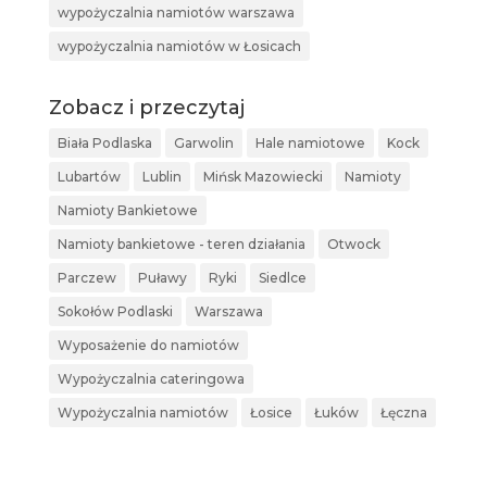
wypożyczalnia namiotów warszawa
wypożyczalnia namiotów w Łosicach
Zobacz i przeczytaj
Biała Podlaska
Garwolin
Hale namiotowe
Kock
Lubartów
Lublin
Mińsk Mazowiecki
Namioty
Namioty Bankietowe
Namioty bankietowe - teren działania
Otwock
Parczew
Puławy
Ryki
Siedlce
Sokołów Podlaski
Warszawa
Wyposażenie do namiotów
Wypożyczalnia cateringowa
Wypożyczalnia namiotów
Łosice
Łuków
Łęczna