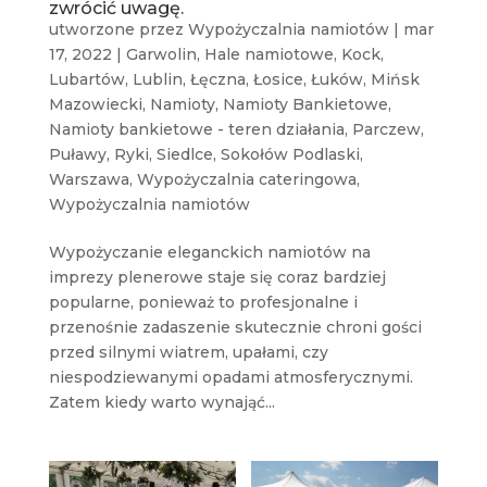
zwrócić uwagę.
utworzone przez
Wypożyczalnia namiotów
|
mar
17, 2022
|
Garwolin
,
Hale namiotowe
,
Kock
,
Lubartów
,
Lublin
,
Łęczna
,
Łosice
,
Łuków
,
Mińsk
Mazowiecki
,
Namioty
,
Namioty Bankietowe
,
Namioty bankietowe - teren działania
,
Parczew
,
Puławy
,
Ryki
,
Siedlce
,
Sokołów Podlaski
,
Warszawa
,
Wypożyczalnia cateringowa
,
Wypożyczalnia namiotów
Wypożyczanie eleganckich namiotów na
imprezy plenerowe staje się coraz bardziej
popularne, ponieważ to profesjonalne i
przenośnie zadaszenie skutecznie chroni gości
przed silnymi wiatrem, upałami, czy
niespodziewanymi opadami atmosferycznymi.
Zatem kiedy warto wynająć...