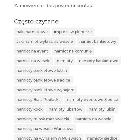
Zamówienia – bezpośredni kontakt
Często czytane
hale namiotowe
impreza w plenerze
Jaki namiot wybrać na wesele
namiot bankietowy
namiot na event
namiot na komunię
namiot na wesele
namioty
namioty bankietowe
namioty bankietowe lublin
namioty bankietowe siedlce
namioty bankietowe wynajem
namioty Biała Podlaska
namioty eventowe Siedlce
namioty kock
namioty lubartów
namioty lublin
namioty mińsk mazowiecki
namioty na wesele
namioty na wesele Warszawa
namioty na wynajem w Puławach
namioty siedlce