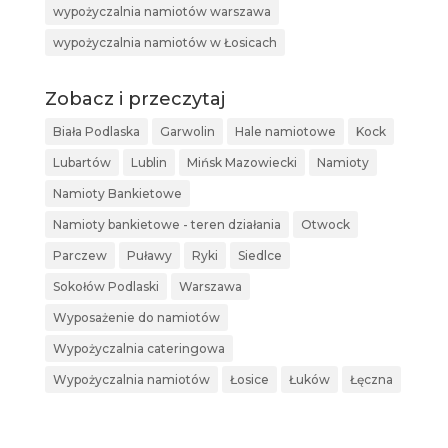
wypożyczalnia namiotów warszawa
wypożyczalnia namiotów w Łosicach
Zobacz i przeczytaj
Biała Podlaska
Garwolin
Hale namiotowe
Kock
Lubartów
Lublin
Mińsk Mazowiecki
Namioty
Namioty Bankietowe
Namioty bankietowe - teren działania
Otwock
Parczew
Puławy
Ryki
Siedlce
Sokołów Podlaski
Warszawa
Wyposażenie do namiotów
Wypożyczalnia cateringowa
Wypożyczalnia namiotów
Łosice
Łuków
Łęczna