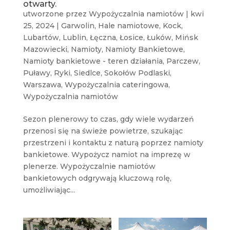
otwarty.
utworzone przez
Wypożyczalnia namiotów
|
kwi
25, 2024
|
Garwolin
,
Hale namiotowe
,
Kock
,
Lubartów
,
Lublin
,
Łęczna
,
Łosice
,
Łuków
,
Mińsk
Mazowiecki
,
Namioty
,
Namioty Bankietowe
,
Namioty bankietowe - teren działania
,
Parczew
,
Puławy
,
Ryki
,
Siedlce
,
Sokołów Podlaski
,
Warszawa
,
Wypożyczalnia cateringowa
,
Wypożyczalnia namiotów
Sezon plenerowy to czas, gdy wiele wydarzeń
przenosi się na świeże powietrze, szukając
przestrzeni i kontaktu z naturą poprzez namioty
bankietowe. Wypożycz namiot na imprezę w
plenerze. Wypożyczalnie namiotów
bankietowych odgrywają kluczową rolę,
umożliwiając...