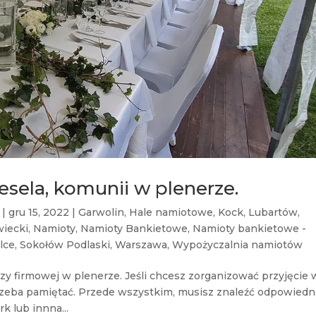
esela, komunii w plenerze.
|
gru 15, 2022
|
Garwolin
,
Hale namiotowe
,
Kock
,
Lubartów
,
iecki
,
Namioty
,
Namioty Bankietowe
,
Namioty bankietowe -
lce
,
Sokołów Podlaski
,
Warszawa
,
Wypożyczalnia namiotów
zy firmowej w plenerze. Jeśli chcesz zorganizować przyjęcie 
 trzeba pamiętać. Przede wszystkim, musisz znaleźć odpowiedn
k lub innna...