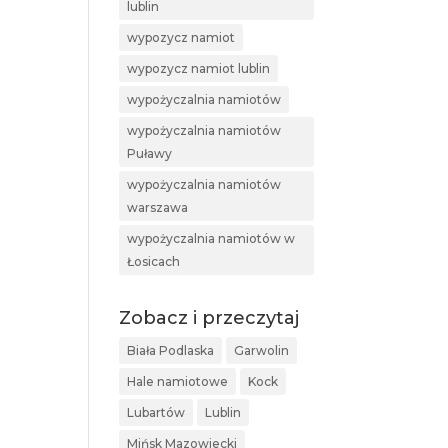
lublin
wypozycz namiot
wypozycz namiot lublin
wypożyczalnia namiotów
wypożyczalnia namiotów
Puławy
wypożyczalnia namiotów
warszawa
wypożyczalnia namiotów w
Łosicach
Zobacz i przeczytaj
Biała Podlaska
Garwolin
Hale namiotowe
Kock
Lubartów
Lublin
Mińsk Mazowiecki