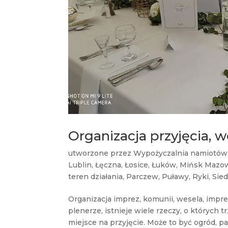
Organizacja przyjęcia, w
utworzone przez
Wypożyczalnia namiotów
Lublin
,
Łęczna
,
Łosice
,
Łuków
,
Mińsk Mazow
teren działania
,
Parczew
,
Puławy
,
Ryki
,
Sied
Organizacja imprez, komunii, wesela, impre
plenerze, istnieje wiele rzeczy, o których
miejsce na przyjęcie. Może to być ogród, par