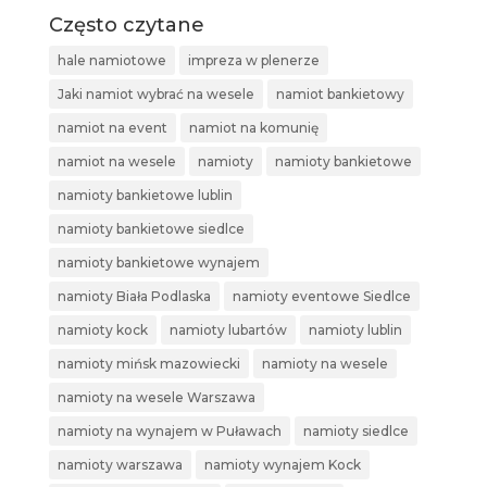
Często czytane
hale namiotowe
impreza w plenerze
Jaki namiot wybrać na wesele
namiot bankietowy
namiot na event
namiot na komunię
namiot na wesele
namioty
namioty bankietowe
namioty bankietowe lublin
namioty bankietowe siedlce
namioty bankietowe wynajem
namioty Biała Podlaska
namioty eventowe Siedlce
namioty kock
namioty lubartów
namioty lublin
namioty mińsk mazowiecki
namioty na wesele
namioty na wesele Warszawa
namioty na wynajem w Puławach
namioty siedlce
namioty warszawa
namioty wynajem Kock