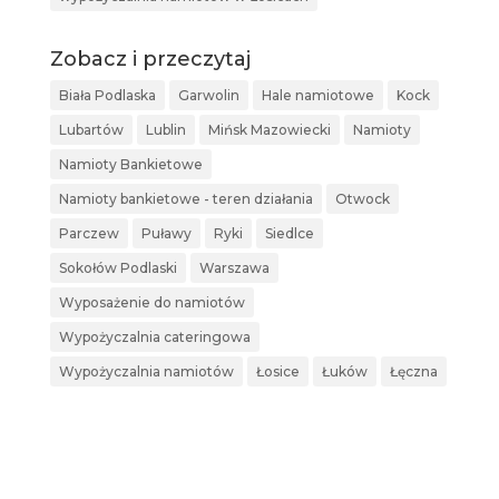
Zobacz i przeczytaj
Biała Podlaska
Garwolin
Hale namiotowe
Kock
Lubartów
Lublin
Mińsk Mazowiecki
Namioty
Namioty Bankietowe
Namioty bankietowe - teren działania
Otwock
Parczew
Puławy
Ryki
Siedlce
Sokołów Podlaski
Warszawa
Wyposażenie do namiotów
Wypożyczalnia cateringowa
Wypożyczalnia namiotów
Łosice
Łuków
Łęczna