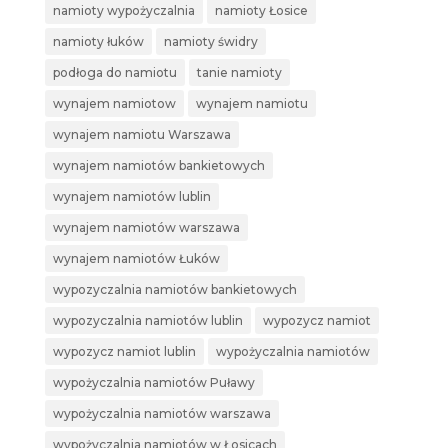
namioty wypożyczalnia
namioty Łosice
namioty łuków
namioty świdry
podłoga do namiotu
tanie namioty
wynajem namiotow
wynajem namiotu
wynajem namiotu Warszawa
wynajem namiotów bankietowych
wynajem namiotów lublin
wynajem namiotów warszawa
wynajem namiotów Łuków
wypozyczalnia namiotów bankietowych
wypozyczalnia namiotów lublin
wypozycz namiot
wypozycz namiot lublin
wypożyczalnia namiotów
wypożyczalnia namiotów Puławy
wypożyczalnia namiotów warszawa
wypożyczalnia namiotów w Łosicach