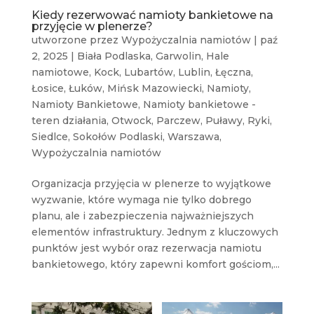
Kiedy rezerwować namioty bankietowe na
przyjęcie w plenerze?
utworzone przez
Wypożyczalnia namiotów
|
paź
2, 2025
|
Biała Podlaska
,
Garwolin
,
Hale
namiotowe
,
Kock
,
Lubartów
,
Lublin
,
Łęczna
,
Łosice
,
Łuków
,
Mińsk Mazowiecki
,
Namioty
,
Namioty Bankietowe
,
Namioty bankietowe -
teren działania
,
Otwock
,
Parczew
,
Puławy
,
Ryki
,
Siedlce
,
Sokołów Podlaski
,
Warszawa
,
Wypożyczalnia namiotów
Organizacja przyjęcia w plenerze to wyjątkowe
wyzwanie, które wymaga nie tylko dobrego
planu, ale i zabezpieczenia najważniejszych
elementów infrastruktury. Jednym z kluczowych
punktów jest wybór oraz rezerwacja namiotu
bankietowego, który zapewni komfort gościom,...