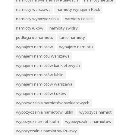
namioty na wynajem w Puławach
namioty siedlce
namioty warszawa
namioty wynajem Kock
namioty wypożyczalnia
namioty Łosice
namioty łuków
namioty świdry
podłoga do namiotu
tanie namioty
wynajem namiotow
wynajem namiotu
wynajem namiotu Warszawa
wynajem namiotów bankietowych
wynajem namiotów lublin
wynajem namiotów warszawa
wynajem namiotów Łuków
wypozyczalnia namiotów bankietowych
wypozyczalnia namiotów lublin
wypozycz namiot
wypozycz namiot lublin
wypożyczalnia namiotów
wypożyczalnia namiotów Puławy