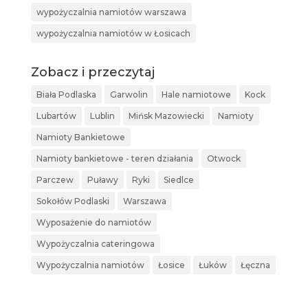
wypożyczalnia namiotów warszawa
wypożyczalnia namiotów w Łosicach
Zobacz i przeczytaj
Biała Podlaska
Garwolin
Hale namiotowe
Kock
Lubartów
Lublin
Mińsk Mazowiecki
Namioty
Namioty Bankietowe
Namioty bankietowe - teren działania
Otwock
Parczew
Puławy
Ryki
Siedlce
Sokołów Podlaski
Warszawa
Wyposażenie do namiotów
Wypożyczalnia cateringowa
Wypożyczalnia namiotów
Łosice
Łuków
Łęczna