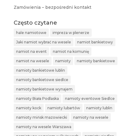
Zamówienia – bezpośredni kontakt
Często czytane
hale namiotowe
impreza w plenerze
Jaki namiot wybrać na wesele
namiot bankietowy
namiot na event
namiot na komunię
namiot na wesele
namioty
namioty bankietowe
namioty bankietowe lublin
namioty bankietowe siedlce
namioty bankietowe wynajem
namioty Biała Podlaska
namioty eventowe Siedlce
namioty kock
namioty lubartów
namioty lublin
namioty mińsk mazowiecki
namioty na wesele
namioty na wesele Warszawa