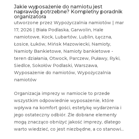
Jakie wyposażenie do namiotu jest
naprawdę potrzebne? Kompletny poradnik
organizatora
utworzone przez
Wypożyczalnia namiotów
|
mar
17, 2026
|
Biała Podlaska
,
Garwolin
,
Hale
namiotowe
,
Kock
,
Lubartów
,
Lublin
,
Łęczna
,
Łosice
,
Łuków
,
Mińsk Mazowiecki
,
Namioty
,
Namioty Bankietowe
,
Namioty bankietowe -
teren działania
,
Otwock
,
Parczew
,
Puławy
,
Ryki
,
Siedlce
,
Sokołów Podlaski
,
Warszawa
,
Wyposażenie do namiotów
,
Wypożyczalnia
namiotów
Organizacja imprezy w namiocie to przede
wszystkim odpowiednie wyposażenie, które
wpływa na komfort gości, estetykę wydarzenia i
jego ostateczny odbiór. Źle dobrane elementy
mogą znacząco obniżyć jakość imprezy, dlatego
warto wiedzieć, co jest niezbędne, a co stanowi...