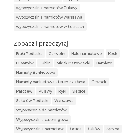
wypożyczalnia namiotów Puławy
wypożyczalnia namiotów warszawa
wypożyczalnia namiotów w Łosicach
Zobacz i przeczytaj
Biała Podlaska
Garwolin
Hale namiotowe
Kock
Lubartów
Lublin
Mińsk Mazowiecki
Namioty
Namioty Bankietowe
Namioty bankietowe - teren działania
Otwock
Parczew
Puławy
Ryki
Siedlce
Sokołów Podlaski
Warszawa
Wyposażenie do namiotów
Wypożyczalnia cateringowa
Wypożyczalnia namiotów
Łosice
Łuków
Łęczna