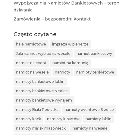
Wypożyczalnia Namiotów Bankietowych – teren
działania.
Zamówienia – bezpośredni kontakt
Często czytane
hale namiotowe
impreza w plenerze
Jaki namiot wybrać na wesele
namiot bankietowy
namiot na event
namiot na komunię
namiot na wesele
namioty
namioty bankietowe
namioty bankietowe lublin
namioty bankietowe siedlce
namioty bankietowe wynajem
namioty Biała Podlaska
namioty eventowe Siedlce
namioty kock
namioty lubartów
namioty lublin
namioty mińsk mazowiecki
namioty na wesele