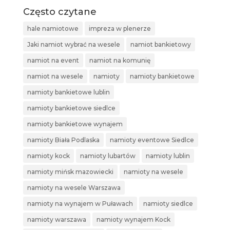
Często czytane
hale namiotowe
impreza w plenerze
Jaki namiot wybrać na wesele
namiot bankietowy
namiot na event
namiot na komunię
namiot na wesele
namioty
namioty bankietowe
namioty bankietowe lublin
namioty bankietowe siedlce
namioty bankietowe wynajem
namioty Biała Podlaska
namioty eventowe Siedlce
namioty kock
namioty lubartów
namioty lublin
namioty mińsk mazowiecki
namioty na wesele
namioty na wesele Warszawa
namioty na wynajem w Puławach
namioty siedlce
namioty warszawa
namioty wynajem Kock