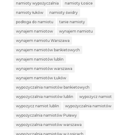
namioty wypożyczalnia
namioty Łosice
namioty łuków
namioty świdry
podłoga do namiotu
tanie namioty
wynajem namiotow
wynajem namiotu
wynajem namiotu Warszawa
wynajem namiotów bankietowych
wynajem namiotów lublin
wynajem namiotów warszawa
wynajem namiotów Łuków
wypozyczalnia namiotów bankietowych
wypozyczalnia namiotów lublin
wypozycz namiot
wypozycz namiot lublin
wypożyczalnia namiotów
wypożyczalnia namiotów Puławy
wypożyczalnia namiotów warszawa
wypożyczalnia namiotów w Łosicach