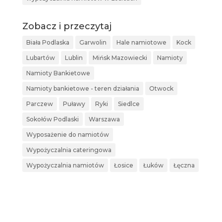
Zobacz i przeczytaj
Biała Podlaska
Garwolin
Hale namiotowe
Kock
Lubartów
Lublin
Mińsk Mazowiecki
Namioty
Namioty Bankietowe
Namioty bankietowe - teren działania
Otwock
Parczew
Puławy
Ryki
Siedlce
Sokołów Podlaski
Warszawa
Wyposażenie do namiotów
Wypożyczalnia cateringowa
Wypożyczalnia namiotów
Łosice
Łuków
Łęczna