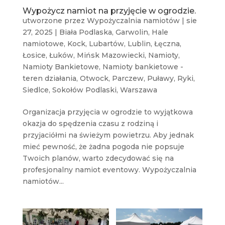
Wypożycz namiot na przyjęcie w ogrodzie.
utworzone przez
Wypożyczalnia namiotów
|
sie
27, 2025
|
Biała Podlaska
,
Garwolin
,
Hale
namiotowe
,
Kock
,
Lubartów
,
Lublin
,
Łęczna
,
Łosice
,
Łuków
,
Mińsk Mazowiecki
,
Namioty
,
Namioty Bankietowe
,
Namioty bankietowe -
teren działania
,
Otwock
,
Parczew
,
Puławy
,
Ryki
,
Siedlce
,
Sokołów Podlaski
,
Warszawa
Organizacja przyjęcia w ogrodzie to wyjątkowa
okazja do spędzenia czasu z rodziną i
przyjaciółmi na świeżym powietrzu. Aby jednak
mieć pewność, że żadna pogoda nie popsuje
Twoich planów, warto zdecydować się na
profesjonalny namiot eventowy. Wypożyczalnia
namiotów...