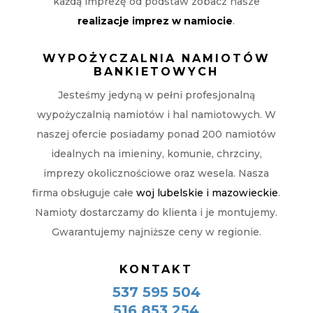
każdą imprezę od podstaw zobacz nasze
realizacje imprez w namiocie
.
WYPOŻYCZALNIA NAMIOTÓW
BANKIETOWYCH
Jesteśmy jedyną w pełni profesjonalną
wypożyczalnią namiotów i hal namiotowych. W
naszej ofercie posiadamy ponad 200 namiotów
idealnych na imieniny, komunie, chrzciny,
imprezy okolicznościowe oraz wesela. Nasza
firma obsługuje całe
woj lubelskie i mazowieckie
.
Namioty dostarczamy do klienta i je montujemy.
Gwarantujemy najniższe ceny w regionie.
KONTAKT
537 595 504
516 853 254