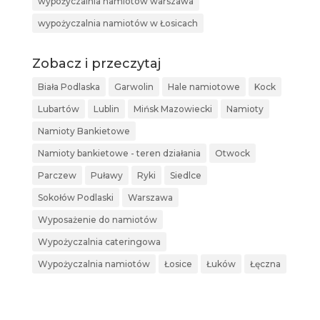
wypożyczalnia namiotów warszawa
wypożyczalnia namiotów w Łosicach
Zobacz i przeczytaj
Biała Podlaska
Garwolin
Hale namiotowe
Kock
Lubartów
Lublin
Mińsk Mazowiecki
Namioty
Namioty Bankietowe
Namioty bankietowe - teren działania
Otwock
Parczew
Puławy
Ryki
Siedlce
Sokołów Podlaski
Warszawa
Wyposażenie do namiotów
Wypożyczalnia cateringowa
Wypożyczalnia namiotów
Łosice
Łuków
Łęczna