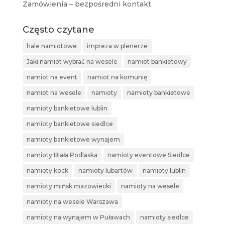
Zamówienia – bezpośredni kontakt
Często czytane
hale namiotowe
impreza w plenerze
Jaki namiot wybrać na wesele
namiot bankietowy
namiot na event
namiot na komunię
namiot na wesele
namioty
namioty bankietowe
namioty bankietowe lublin
namioty bankietowe siedlce
namioty bankietowe wynajem
namioty Biała Podlaska
namioty eventowe Siedlce
namioty kock
namioty lubartów
namioty lublin
namioty mińsk mazowiecki
namioty na wesele
namioty na wesele Warszawa
namioty na wynajem w Puławach
namioty siedlce