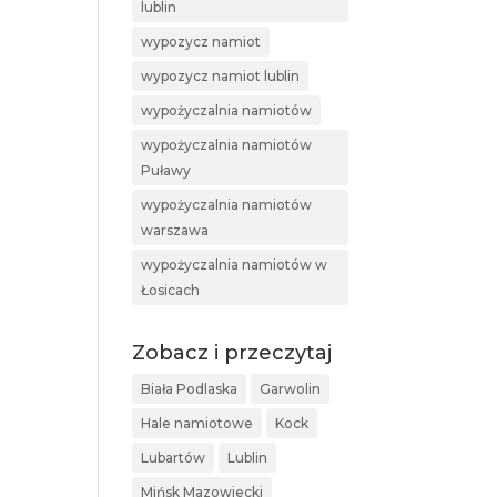
lublin
wypozycz namiot
wypozycz namiot lublin
wypożyczalnia namiotów
wypożyczalnia namiotów
Puławy
wypożyczalnia namiotów
warszawa
wypożyczalnia namiotów w
Łosicach
Zobacz i przeczytaj
Biała Podlaska
Garwolin
Hale namiotowe
Kock
Lubartów
Lublin
Mińsk Mazowiecki