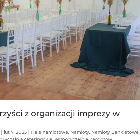
zyści z organizacji imprezy w
|
lut 7, 2025
|
Hale namiotowe
,
Namioty
,
Namioty Bankietowe
,
życzalnia cateringowa
,
Wypożyczalnia namiotów