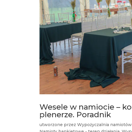
Wesele w namiocie – kor
plenerze. Poradnik
utworzone przez
Wypożyczalnia namiotów
Namioty bankietowe - teren działania
,
Wypo