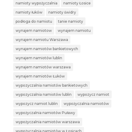
namioty wypożyczalnia
namioty Łosice
namioty łuków
namioty świdry
podłoga do namiotu
tanie namioty
wynajem namiotow
wynajem namiotu
wynajem namiotu Warszawa
wynajem namiotów bankietowych
wynajem namiotów lublin
wynajem namiotów warszawa
wynajem namiotów Łuków
wypozyczalnia namiotów bankietowych
wypozyczalnia namiotów lublin
wypozycz namiot
wypozycz namiot lublin
wypożyczalnia namiotów
wypożyczalnia namiotów Puławy
wypożyczalnia namiotów warszawa
wypożyczalnia namiotów w Łosicach