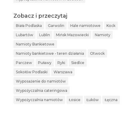
Zobacz i przeczytaj
Biała Podlaska
Garwolin
Hale namiotowe
Kock
Lubartów
Lublin
Mińsk Mazowiecki
Namioty
Namioty Bankietowe
Namioty bankietowe - teren działania
Otwock
Parczew
Puławy
Ryki
Siedlce
Sokołów Podlaski
Warszawa
Wyposażenie do namiotów
Wypożyczalnia cateringowa
Wypożyczalnia namiotów
Łosice
Łuków
Łęczna