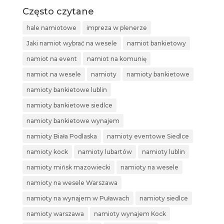
Często czytane
hale namiotowe
impreza w plenerze
Jaki namiot wybrać na wesele
namiot bankietowy
namiot na event
namiot na komunię
namiot na wesele
namioty
namioty bankietowe
namioty bankietowe lublin
namioty bankietowe siedlce
namioty bankietowe wynajem
namioty Biała Podlaska
namioty eventowe Siedlce
namioty kock
namioty lubartów
namioty lublin
namioty mińsk mazowiecki
namioty na wesele
namioty na wesele Warszawa
namioty na wynajem w Puławach
namioty siedlce
namioty warszawa
namioty wynajem Kock