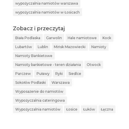
wypożyczalnia namiotów warszawa
wypożyczalnia namiotów w Łosicach
Zobacz i przeczytaj
Biała Podlaska
Garwolin
Hale namiotowe
Kock
Lubartów
Lublin
Mińsk Mazowiecki
Namioty
Namioty Bankietowe
Namioty bankietowe - teren działania
Otwock
Parczew
Puławy
Ryki
Siedlce
Sokołów Podlaski
Warszawa
Wyposażenie do namiotów
Wypożyczalnia cateringowa
Wypożyczalnia namiotów
Łosice
Łuków
Łęczna