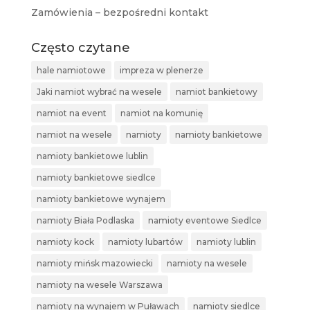
Zamówienia – bezpośredni kontakt
Często czytane
hale namiotowe
impreza w plenerze
Jaki namiot wybrać na wesele
namiot bankietowy
namiot na event
namiot na komunię
namiot na wesele
namioty
namioty bankietowe
namioty bankietowe lublin
namioty bankietowe siedlce
namioty bankietowe wynajem
namioty Biała Podlaska
namioty eventowe Siedlce
namioty kock
namioty lubartów
namioty lublin
namioty mińsk mazowiecki
namioty na wesele
namioty na wesele Warszawa
namioty na wynajem w Puławach
namioty siedlce