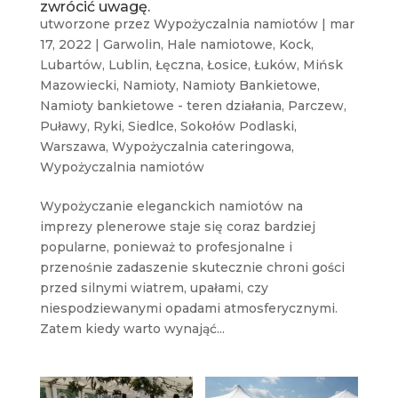
zwrócić uwagę.
utworzone przez
Wypożyczalnia namiotów
|
mar
17, 2022
|
Garwolin
,
Hale namiotowe
,
Kock
,
Lubartów
,
Lublin
,
Łęczna
,
Łosice
,
Łuków
,
Mińsk
Mazowiecki
,
Namioty
,
Namioty Bankietowe
,
Namioty bankietowe - teren działania
,
Parczew
,
Puławy
,
Ryki
,
Siedlce
,
Sokołów Podlaski
,
Warszawa
,
Wypożyczalnia cateringowa
,
Wypożyczalnia namiotów
Wypożyczanie eleganckich namiotów na
imprezy plenerowe staje się coraz bardziej
popularne, ponieważ to profesjonalne i
przenośnie zadaszenie skutecznie chroni gości
przed silnymi wiatrem, upałami, czy
niespodziewanymi opadami atmosferycznymi.
Zatem kiedy warto wynająć...