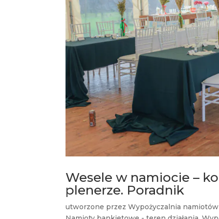
Wesele w namiocie – kor
plenerze. Poradnik
utworzone przez
Wypożyczalnia namiotów
Namioty bankietowe - teren działania
,
Wypo