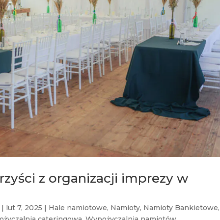
zyści z organizacji imprezy w
|
lut 7, 2025
|
Hale namiotowe
,
Namioty
,
Namioty Bankietowe
,
życzalnia cateringowa
,
Wypożyczalnia namiotów