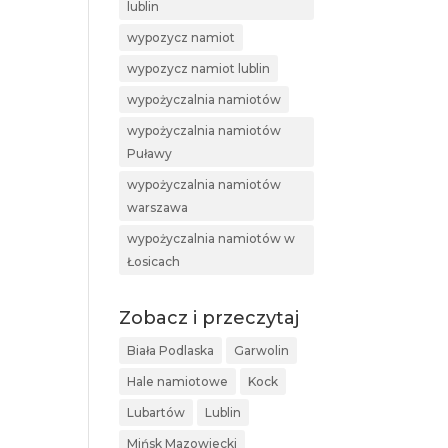
lublin
wypozycz namiot
wypozycz namiot lublin
wypożyczalnia namiotów
wypożyczalnia namiotów
Puławy
wypożyczalnia namiotów
warszawa
wypożyczalnia namiotów w
Łosicach
Zobacz i przeczytaj
Biała Podlaska
Garwolin
Hale namiotowe
Kock
Lubartów
Lublin
Mińsk Mazowiecki