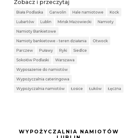
Zobacz i przeczytaj
Biała Podlaska
Garwolin
Hale namiotowe
Kock
Lubartów
Lublin
Mińsk Mazowiecki
Namioty
Namioty Bankietowe
Namioty bankietowe - teren działania
Otwock
Parczew
Puławy
Ryki
Siedlce
Sokołów Podlaski
Warszawa
Wyposażenie do namiotów
Wypożyczalnia cateringowa
Wypożyczalnia namiotów
Łosice
Łuków
Łęczna
WYPOŻYCZALNIA NAMIOTÓW
LUBLIN