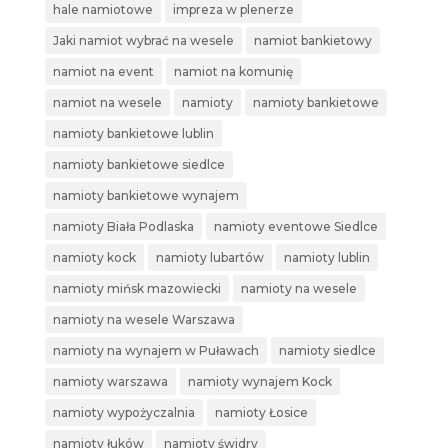
hale namiotowe
impreza w plenerze
Jaki namiot wybrać na wesele
namiot bankietowy
namiot na event
namiot na komunię
namiot na wesele
namioty
namioty bankietowe
namioty bankietowe lublin
namioty bankietowe siedlce
namioty bankietowe wynajem
namioty Biała Podlaska
namioty eventowe Siedlce
namioty kock
namioty lubartów
namioty lublin
namioty mińsk mazowiecki
namioty na wesele
namioty na wesele Warszawa
namioty na wynajem w Puławach
namioty siedlce
namioty warszawa
namioty wynajem Kock
namioty wypożyczalnia
namioty Łosice
namioty łuków
namioty świdry