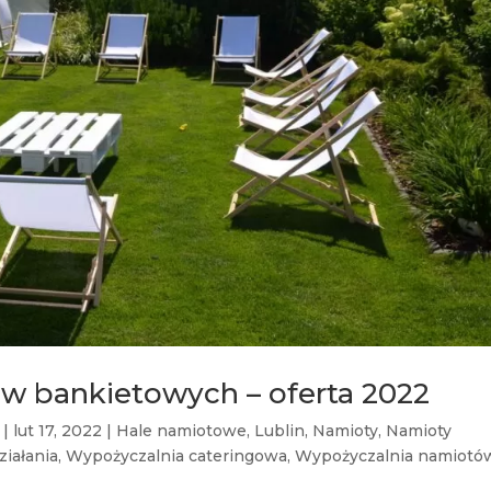
w bankietowych – oferta 2022
|
lut 17, 2022
|
Hale namiotowe
,
Lublin
,
Namioty
,
Namioty
ziałania
,
Wypożyczalnia cateringowa
,
Wypożyczalnia namiotó