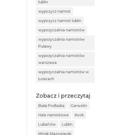
lublin
wypozycz namiot
wypozycz namiot lublin
wypożyczalnia namiotów
wypożyczalnia namiotów
Puławy
wypożyczalnia namiotów
warszawa
wypożyczalnia namiotów w
Łosicach
Zobacz i przeczytaj
Biała Podlaska
Garwolin
Hale namiotowe
Kock
Lubartów
Lublin
Mińsk Mazowiecki