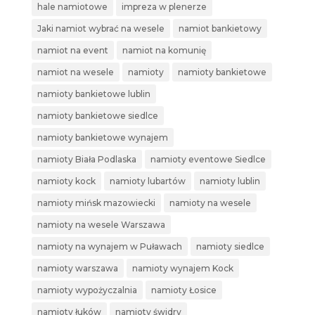
hale namiotowe
impreza w plenerze
Jaki namiot wybrać na wesele
namiot bankietowy
namiot na event
namiot na komunię
namiot na wesele
namioty
namioty bankietowe
namioty bankietowe lublin
namioty bankietowe siedlce
namioty bankietowe wynajem
namioty Biała Podlaska
namioty eventowe Siedlce
namioty kock
namioty lubartów
namioty lublin
namioty mińsk mazowiecki
namioty na wesele
namioty na wesele Warszawa
namioty na wynajem w Puławach
namioty siedlce
namioty warszawa
namioty wynajem Kock
namioty wypożyczalnia
namioty Łosice
namioty łuków
namioty świdry