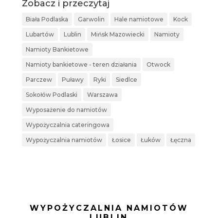
Zobacz i przeczytaj
Biała Podlaska
Garwolin
Hale namiotowe
Kock
Lubartów
Lublin
Mińsk Mazowiecki
Namioty
Namioty Bankietowe
Namioty bankietowe - teren działania
Otwock
Parczew
Puławy
Ryki
Siedlce
Sokołów Podlaski
Warszawa
Wyposażenie do namiotów
Wypożyczalnia cateringowa
Wypożyczalnia namiotów
Łosice
Łuków
Łęczna
WYPOŻYCZALNIA NAMIOTÓW
LUBLIN